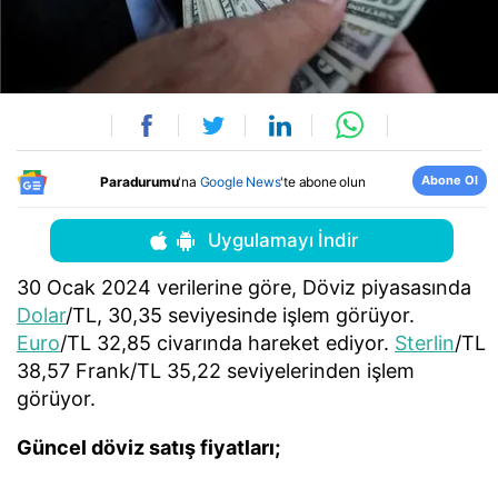
Abone Ol
Paradurumu
'na
Google News
'te abone olun
Uygulamayı İndir
30 Ocak 2024 verilerine göre, Döviz piyasasında
Dolar
/TL, 30,35 seviyesinde işlem görüyor.
Euro
/TL 32,85 civarında hareket ediyor.
Sterlin
/TL
38,57 Frank/TL 35,22 seviyelerinden işlem
görüyor.
Güncel döviz satış fiyatları;