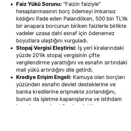
Faiz Yükü Sorunu:
"Faizin faiziyle"
hesaplanmasının borç ödemeyi imkansız
kıldığını ifade eden Palandöken, 500 bin TL'lik
bir anapara borcunun biriken faizlerle birlikte
vadeler uzasa dahi esnaf için ödenemez
boyutlara ulaştığını vurguladı.
Stopaj Vergisi Eleştirisi:
İş yeri kiralarındaki
yüzde 20'lik stopaj vergisinin çifte
vergilendirme yarattığını ve esnafın sırtındaki
mali yükü artırdığını dile getirdi.
Krediye Erişim Engeli:
Kamuya olan borçları
yüzünden esnafın devlet desteklerine ve
banka kredilerine erişmekte zorlandığını,
bunun da işletme kapanışlarına ve istihdam
kayıplarına yol açtığını kaydetti.
Palandöken, sorunun kalıcı çözümü için faiz
hesaplamalarının yalnızca anapara üzerinden