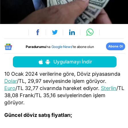
Abone Ol
Paradurumu
'na
Google News
'te abone olun
Uygulamayı İndir
10 Ocak 2024 verilerine göre, Döviz piyasasında
Dolar
/TL, 29,97 seviyesinde işlem görüyor.
Euro
/TL 32,77 civarında hareket ediyor.
Sterlin
/TL
38,08 Frank/TL 35,16 seviyelerinden işlem
görüyor.
Güncel döviz satış fiyatları;