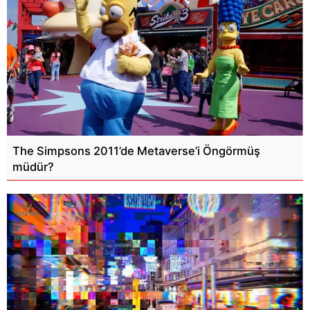
The Simpsons 2011’de Metaverse’i Öngörmüş
müdür?