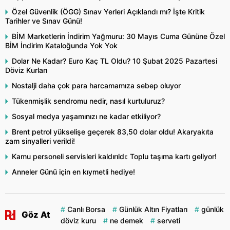
Özel Güvenlik (ÖGG) Sınav Yerleri Açıklandı mı? İşte Kritik
Tarihler ve Sınav Günü!
BİM Marketlerin İndirim Yağmuru: 30 Mayıs Cuma Gününe Özel
BİM İndirim Kataloğunda Yok Yok
Dolar Ne Kadar? Euro Kaç TL Oldu? 10 Şubat 2025 Pazartesi
Döviz Kurları
Nostalji daha çok para harcamamıza sebep oluyor
Tükenmişlik sendromu nedir, nasıl kurtuluruz?
Sosyal medya yaşamınızı ne kadar etkiliyor?
Brent petrol yükselişe geçerek 83,50 dolar oldu! Akaryakıta
zam sinyalleri verildi!
Kamu personeli servisleri kaldırıldı: Toplu taşıma kartı geliyor!
Anneler Günü için en kıymetli hediye!
Canlı Borsa
Günlük Altın Fiyatları
günlük
Göz At
döviz kuru
ne demek
serveti