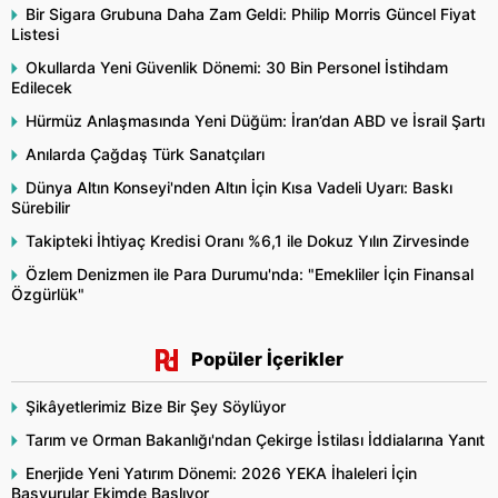
Bir Sigara Grubuna Daha Zam Geldi: Philip Morris Güncel Fiyat
Listesi
Okullarda Yeni Güvenlik Dönemi: 30 Bin Personel İstihdam
Edilecek
Hürmüz Anlaşmasında Yeni Düğüm: İran’dan ABD ve İsrail Şartı
Anılarda Çağdaş Türk Sanatçıları
Dünya Altın Konseyi'nden Altın İçin Kısa Vadeli Uyarı: Baskı
Sürebilir
Takipteki İhtiyaç Kredisi Oranı %6,1 ile Dokuz Yılın Zirvesinde
Özlem Denizmen ile Para Durumu'nda: "Emekliler İçin Finansal
Özgürlük"
Popüler İçerikler
Şikâyetlerimiz Bize Bir Şey Söylüyor
Tarım ve Orman Bakanlığı'ndan Çekirge İstilası İddialarına Yanıt
Enerjide Yeni Yatırım Dönemi: 2026 YEKA İhaleleri İçin
Başvurular Ekimde Başlıyor