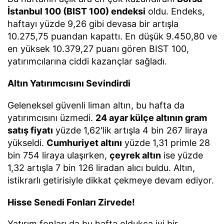
İstanbul 100 (BIST 100) endeksi
oldu. Endeks,
haftayı yüzde 9,26 gibi devasa bir artışla
10.275,75 puandan kapattı. En düşük 9.450,80 ve
en yüksek 10.379,27 puanı gören BIST 100,
yatırımcılarına ciddi kazançlar sağladı.
Altın Yatırımcısını Sevindirdi
Geleneksel güvenli liman altın, bu hafta da
yatırımcısını üzmedi.
24 ayar külçe altının gram
satış fiyatı
yüzde 1,62'lik artışla 4 bin 267 liraya
yükseldi.
Cumhuriyet altını
yüzde 1,31 primle 28
bin 754 liraya ulaşırken,
çeyrek altın
ise yüzde
1,32 artışla 7 bin 126 liradan alıcı buldu. Altın,
istikrarlı getirisiyle dikkat çekmeye devam ediyor.
Hisse Senedi Fonları Zirvede!
Yatırım fonları da bu hafta oldukça iyi bir