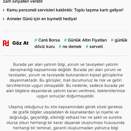
zam sinyalleri verildi!
Kamu personeli servisleri kaldırıldı: Toplu taşıma kartı geliyor!
Anneler Günü için en kıymetli hediye!
Canlı Borsa
Günlük Altın Fiyatları
günlük
Göz At
döviz kuru
ne demek
serveti
Burada yer alan yatırım bilgi, yorum ve tavsiyeleri yatırım
danışmanlığı kapsamında değildir. Burada yer alan yorum ve
tavsiyeler, yorum ve tavsiyede bulunanların kişisel görüşlerine
dayanmaktadır. Bu görüşler, mali durumunuz ile risk ve getiri
tercihlerinize uygun olmayabilir. Bu nedenle, sadece burada yer
alan bilgilere dayanılarak yatırım kararı verilmesi, beklentilerinize
uygun sonuçlar doğurmayabilir.
Ulaşmış olduğunuz bu site kapsamındaki gerek sözel gerekse
de grafik bilgiler ulaşılabilen ilk kaynaklardan iyi niyetle ve
doğruluğu, geçerliliği, etkinliği velhasıl her ne şekil ve surette
olursa olsun herhangi bir karar dayanak oluşturması hususunda
herhangi bir teminat, garanti oluşturmadan yalnızca bilgi