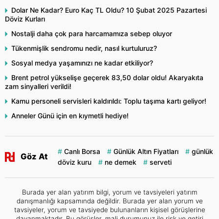
Dolar Ne Kadar? Euro Kaç TL Oldu? 10 Şubat 2025 Pazartesi
Döviz Kurları
Nostalji daha çok para harcamamıza sebep oluyor
Tükenmişlik sendromu nedir, nasıl kurtuluruz?
Sosyal medya yaşamınızı ne kadar etkiliyor?
Brent petrol yükselişe geçerek 83,50 dolar oldu! Akaryakıta
zam sinyalleri verildi!
Kamu personeli servisleri kaldırıldı: Toplu taşıma kartı geliyor!
Anneler Günü için en kıymetli hediye!
Canlı Borsa
Günlük Altın Fiyatları
günlük
Göz At
döviz kuru
ne demek
serveti
Burada yer alan yatırım bilgi, yorum ve tavsiyeleri yatırım
danışmanlığı kapsamında değildir. Burada yer alan yorum ve
tavsiyeler, yorum ve tavsiyede bulunanların kişisel görüşlerine
dayanmaktadır. Bu görüşler, mali durumunuz ile risk ve getiri