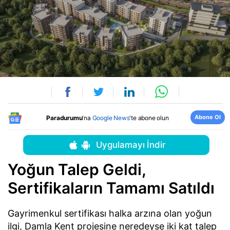
Abone Ol
Paradurumu
'na
Google News
'te abone olun
Uygulamayı İndir
Yoğun Talep Geldi,
Sertifikaların Tamamı Satıldı
Gayrimenkul sertifikası halka arzına olan yoğun
ilgi, Damla Kent projesine neredeyse iki kat talep