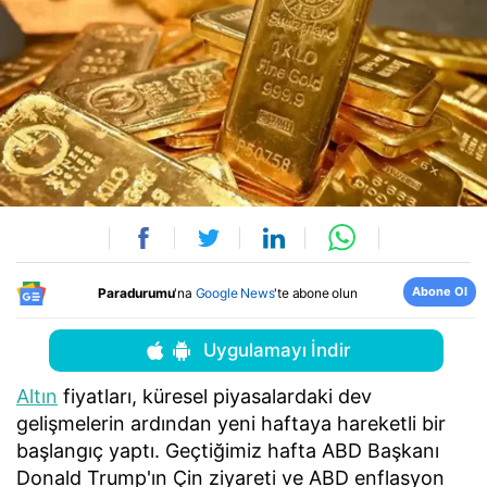
Abone Ol
Paradurumu
'na
Google News
'te abone olun
Uygulamayı İndir
Altın
fiyatları, küresel piyasalardaki dev
gelişmelerin ardından yeni haftaya hareketli bir
başlangıç yaptı. Geçtiğimiz hafta ABD Başkanı
Donald Trump'ın Çin ziyareti ve ABD enflasyon