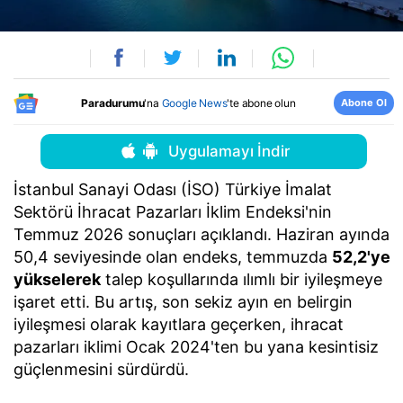
Abone Ol
Paradurumu
'na
Google News
'te abone olun
Uygulamayı İndir
İstanbul Sanayi Odası (İSO) Türkiye İmalat
Sektörü İhracat Pazarları İklim Endeksi'nin
Temmuz 2026 sonuçları açıklandı. Haziran ayında
50,4 seviyesinde olan endeks, temmuzda
52,2'ye
yükselerek
talep koşullarında ılımlı bir iyileşmeye
işaret etti. Bu artış, son sekiz ayın en belirgin
iyileşmesi olarak kayıtlara geçerken, ihracat
pazarları iklimi Ocak 2024'ten bu yana kesintisiz
güçlenmesini sürdürdü.