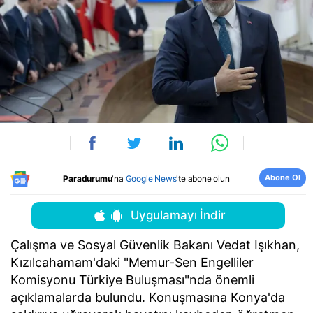
Abone Ol
Paradurumu
'na
Google News
'te abone olun
Uygulamayı İndir
Çalışma ve Sosyal Güvenlik Bakanı Vedat Işıkhan,
Kızılcahamam'daki "Memur-Sen Engelliler
Komisyonu Türkiye Buluşması"nda önemli
açıklamalarda bulundu. Konuşmasına Konya'da