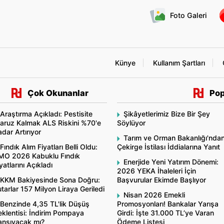
Foto Galeri
Künye
Kullanım Şartları
Çok Okunanlar
Pop
Araştırma Açıkladı: Pestisite
Şikâyetlerimiz Bize Bir Şey
aruz Kalmak ALS Riskini %70'e
Söylüyor
dar Artırıyor
Tarım ve Orman Bakanlığı'nda
Fındık Alım Fiyatları Belli Oldu:
Çekirge İstilası İddialarına Yanıt
MO 2026 Kabuklu Fındık
Enerjide Yeni Yatırım Dönemi:
yatlarını Açıkladı
2026 YEKA İhaleleri İçin
KKM Bakiyesinde Sona Doğru:
Başvurular Ekimde Başlıyor
tarlar 157 Milyon Liraya Geriledi
Nisan 2026 Emekli
Benzinde 4,35 TL'lik Düşüş
Promosyonları! Bankalar Yarışa
klentisi: İndirim Pompaya
Girdi: İşte 31.000 TL’ye Varan
ansıyacak mı?
Ödeme Listesi