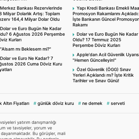
Merkez Bankası Rezervlerinde
Yapı Kredi Bankası Emekli Ma
8 Milyar Dolarlık Artış: Toplam
Promosyon Rakamlarını Açıkladı:
ezerv 164,4 Milyar Dolar Oldu
İşte Bankanın Güncel Promosyo
Rakamı
Dolar ve Euro Bugün Ne Kadar
ldu? 6 Ağustos 2026 Perşembe
Dolar ve Euro Bugün Ne Kadar
viz Kurları
Oldu? 17 Temmuz 2025
Perşembe Döviz Kurları
"Alsam mı Beklesem mi?"
Apple'dan Acil Güvenlik Uyarıs
Dolar ve Euro Ne Kadar? 7
"Hemen Güncelleyin!"
ğustos 2026 Cuma Döviz Kuru
yatları
Özel Güvenlik (ÖGG) Sınav
Yerleri Açıklandı mı? İşte Kritik
Tarihler ve Sınav Günü!
 Altın Fiyatları
günlük döviz kuru
ne demek
serveti
vsiyeleri yatırım danışmanlığı
um ve tavsiyeler, yorum ve
e dayanmaktadır. Bu görüşler, mali