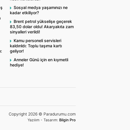
aş
Sosyal medya yaşamınızı ne
kadar etkiliyor?
n
Brent petrol yükselişe geçerek
83,50 dolar oldu! Akaryakıta zam
sinyalleri verildi!
Kamu personeli servisleri
kaldırıldı: Toplu taşıma kartı
ı:
geliyor!
Anneler Günü için en kıymetli
hediye!
Copyright 2026 © Paradurumu.com
Yazılım - Tasarım:
Bilgin Pro