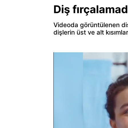
Diş fırçalama
Videoda görüntülenen diş f
dişlerin üst ve alt kısımla