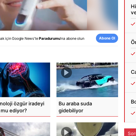
Oynat
Hi
ve
Abone Ol
ak için
Google News
'te
Paradurumu
'na abone olun
Ön
C
Bo
noloji özgür iradeyi
Bu araba suda
 mu ediyor?
gidebiliyor
Sor