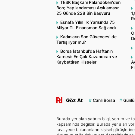
TESK Başkanı Palandöken'den
Borç Yapılandırması Açıklaması:
25 Günde 228 Bin Başvuru
1,
R
Esnafa Yılın İlk Yarısında 75
Milyar TL Finansman Sağlandı
O
Kadınların Son Güvencesi de
Dö
Tartışılıyor mu?
Borsa İstanbul'da Haftanın
Karnesi: En Çok Kazandıran ve
Kaybettiren Hisseler
A
Fi
Göz At
Canlı Borsa
Günlük
Burada yer alan yatırım bilgi, yorum ve ta
kapsamında değildir. Burada yer alan yor
tavsiyede bulunanların kişisel görüşlerin