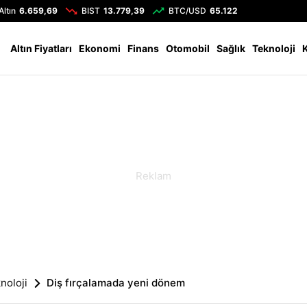
Altın
6.659,69
BIST
13.779,39
BTC/USD
65.122
Altın Fiyatları
Ekonomi
Finans
Otomobil
Sağlık
Teknoloji
noloji
Diş fırçalamada yeni dönem