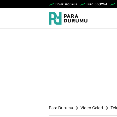
Dolar
47,6787
Euro
55,1254
Para Durumu
Video Galeri
Tek