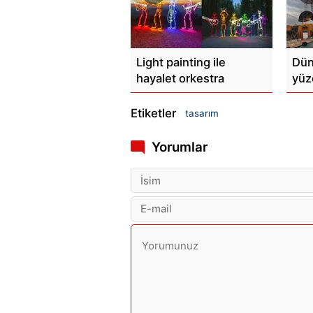
Light painting ile
Dün
hayalet orkestra
yüz
Etiketler
tasarım
Yorumlar