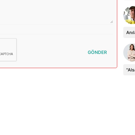
Anıl
GÖNDER
"Al