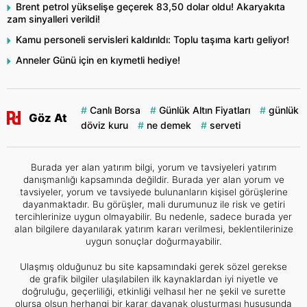
Brent petrol yükselişe geçerek 83,50 dolar oldu! Akaryakıta
zam sinyalleri verildi!
Kamu personeli servisleri kaldırıldı: Toplu taşıma kartı geliyor!
Anneler Günü için en kıymetli hediye!
Canlı Borsa
Günlük Altın Fiyatları
günlük
Göz At
döviz kuru
ne demek
serveti
Burada yer alan yatırım bilgi, yorum ve tavsiyeleri yatırım
danışmanlığı kapsamında değildir. Burada yer alan yorum ve
tavsiyeler, yorum ve tavsiyede bulunanların kişisel görüşlerine
dayanmaktadır. Bu görüşler, mali durumunuz ile risk ve getiri
tercihlerinize uygun olmayabilir. Bu nedenle, sadece burada yer
alan bilgilere dayanılarak yatırım kararı verilmesi, beklentilerinize
uygun sonuçlar doğurmayabilir.
Ulaşmış olduğunuz bu site kapsamındaki gerek sözel gerekse
de grafik bilgiler ulaşılabilen ilk kaynaklardan iyi niyetle ve
doğruluğu, geçerliliği, etkinliği velhasıl her ne şekil ve surette
olursa olsun herhangi bir karar dayanak oluşturması hususunda