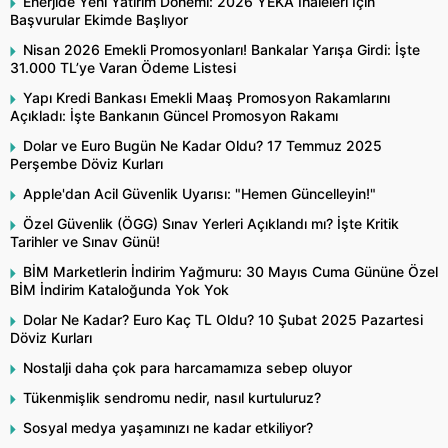
Enerjide Yeni Yatırım Dönemi: 2026 YEKA İhaleleri İçin
Başvurular Ekimde Başlıyor
Nisan 2026 Emekli Promosyonları! Bankalar Yarışa Girdi: İşte
31.000 TL’ye Varan Ödeme Listesi
Yapı Kredi Bankası Emekli Maaş Promosyon Rakamlarını
Açıkladı: İşte Bankanın Güncel Promosyon Rakamı
Dolar ve Euro Bugün Ne Kadar Oldu? 17 Temmuz 2025
Perşembe Döviz Kurları
Apple'dan Acil Güvenlik Uyarısı: "Hemen Güncelleyin!"
Özel Güvenlik (ÖGG) Sınav Yerleri Açıklandı mı? İşte Kritik
Tarihler ve Sınav Günü!
BİM Marketlerin İndirim Yağmuru: 30 Mayıs Cuma Gününe Özel
BİM İndirim Kataloğunda Yok Yok
Dolar Ne Kadar? Euro Kaç TL Oldu? 10 Şubat 2025 Pazartesi
Döviz Kurları
Nostalji daha çok para harcamamıza sebep oluyor
Tükenmişlik sendromu nedir, nasıl kurtuluruz?
Sosyal medya yaşamınızı ne kadar etkiliyor?