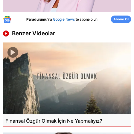
Abone Ol
Paradurumu
'na
Google News
'te abone olun
Benzer Videolar
Finansal Özgür Olmak İçin Ne Yapmalıyız?