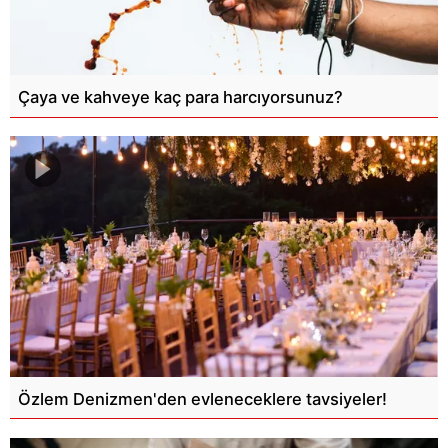
Çaya ve kahveye kaç para harcıyorsunuz?
Özlem Denizmen'den evleneceklere tavsiyeler!