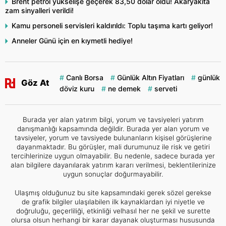
Brent petrol yükselişe geçerek 83,50 dolar oldu! Akaryakıta
zam sinyalleri verildi!
Kamu personeli servisleri kaldırıldı: Toplu taşıma kartı geliyor!
Anneler Günü için en kıymetli hediye!
Canlı Borsa
Günlük Altın Fiyatları
günlük
Göz At
döviz kuru
ne demek
serveti
Burada yer alan yatırım bilgi, yorum ve tavsiyeleri yatırım
danışmanlığı kapsamında değildir. Burada yer alan yorum ve
tavsiyeler, yorum ve tavsiyede bulunanların kişisel görüşlerine
dayanmaktadır. Bu görüşler, mali durumunuz ile risk ve getiri
tercihlerinize uygun olmayabilir. Bu nedenle, sadece burada yer
alan bilgilere dayanılarak yatırım kararı verilmesi, beklentilerinize
uygun sonuçlar doğurmayabilir.
Ulaşmış olduğunuz bu site kapsamındaki gerek sözel gerekse
de grafik bilgiler ulaşılabilen ilk kaynaklardan iyi niyetle ve
doğruluğu, geçerliliği, etkinliği velhasıl her ne şekil ve surette
olursa olsun herhangi bir karar dayanak oluşturması hususunda