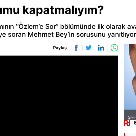
cumu kapatmalıyım?
ın ‘’Özlem’e Sor’’ bölümünde ilk olarak ava
e soran Mehmet Bey’in sorusunu yanıtlıyor
Paylaş