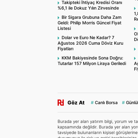
Takipteki İhtiyaç Kredisi Oranı
%6,1 ile Dokuz Yılın Zirvesinde
1,
Bir Sigara Grubuna Daha Zam
R
Geldi: Philip Morris Güncel Fiyat
Listesi
O
Dolar ve Euro Ne Kadar? 7
Dö
Ağustos 2026 Cuma Döviz Kuru
Fiyatları
KKM Bakiyesinde Sona Doğru:
Tutarlar 157 Milyon Liraya Geriledi
A
Fi
Göz At
Canlı Borsa
Günlük
Burada yer alan yatırım bilgi, yorum ve ta
kapsamında değildir. Burada yer alan yor
tavsiyede bulunanların kişisel görüşlerin