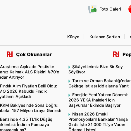
Foto Galeri
Künye
Kullanım Şartları
Çok Okunanlar
Pop
Araştırma Açıkladı: Pestisite
Şikâyetlerimiz Bize Bir Şey
aruz Kalmak ALS Riskini %70'e
Söylüyor
dar Artırıyor
Tarım ve Orman Bakanlığı'nda
Fındık Alım Fiyatları Belli Oldu:
Çekirge İstilası İddialarına Yanıt
MO 2026 Kabuklu Fındık
Enerjide Yeni Yatırım Dönemi:
yatlarını Açıkladı
2026 YEKA İhaleleri İçin
KKM Bakiyesinde Sona Doğru:
Başvurular Ekimde Başlıyor
tarlar 157 Milyon Liraya Geriledi
Nisan 2026 Emekli
Benzinde 4,35 TL'lik Düşüş
Promosyonları! Bankalar Yarışa
klentisi: İndirim Pompaya
Girdi: İşte 31.000 TL’ye Varan
ansıyacak mı?
Ödeme Listesi