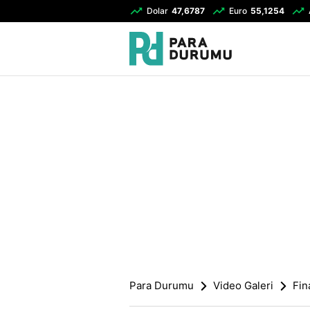
Dolar
47,6787
Euro
55,1254
Para Durumu
Video Galeri
Fin