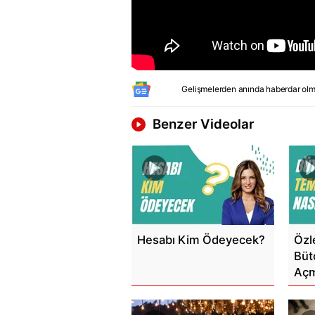
Gelişmelerden anında haberdar olm
Benzer Videolar
Hesabı Kim Ödeyecek?
Özl
Büt
Açm