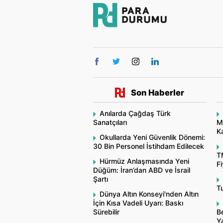
Son Haberler
Anılarda Çağdaş Türk
Sanatçıları
M
Ka
Okullarda Yeni Güvenlik Dönemi:
30 Bin Personel İstihdam Edilecek
T
Hürmüz Anlaşmasında Yeni
Fi
Düğüm: İran’dan ABD ve İsrail
Şartı
Tu
Dünya Altın Konseyi'nden Altın
İçin Kısa Vadeli Uyarı: Baskı
Sürebilir
Be
Y