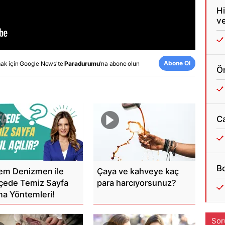
Hi
ve
Abone Ol
ak için
Google News
'te
Paradurumu
'na abone olun
Ön
C
Bo
em Denizmen ile
Çaya ve kahveye kaç
çede Temiz Sayfa
para harcıyorsunuz?
a Yöntemleri!
Sor