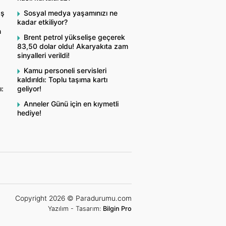
aş
Sosyal medya yaşamınızı ne
kadar etkiliyor?
n
Brent petrol yükselişe geçerek
83,50 dolar oldu! Akaryakıta zam
sinyalleri verildi!
Kamu personeli servisleri
kaldırıldı: Toplu taşıma kartı
ı:
geliyor!
Anneler Günü için en kıymetli
hediye!
Copyright 2026 © Paradurumu.com
Yazılım - Tasarım:
Bilgin Pro