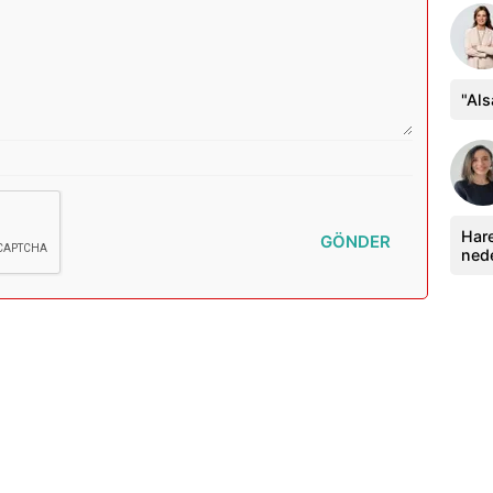
"Al
Hare
GÖNDER
ned