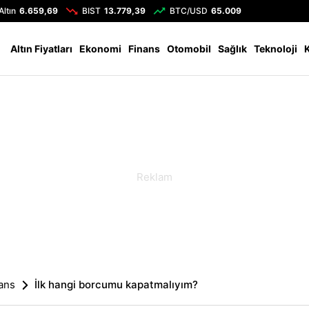
Altın
6.659,69
BIST
13.779,39
BTC/USD
65.009
Altın Fiyatları
Ekonomi
Finans
Otomobil
Sağlık
Teknoloji
ans
İlk hangi borcumu kapatmalıyım?