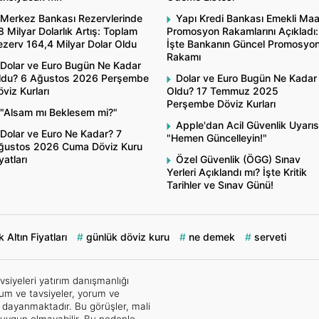
Merkez Bankası Rezervlerinde
Yapı Kredi Bankası Emekli Ma
8 Milyar Dolarlık Artış: Toplam
Promosyon Rakamlarını Açıkladı:
ezerv 164,4 Milyar Dolar Oldu
İşte Bankanın Güncel Promosyo
Rakamı
Dolar ve Euro Bugün Ne Kadar
ldu? 6 Ağustos 2026 Perşembe
Dolar ve Euro Bugün Ne Kadar
viz Kurları
Oldu? 17 Temmuz 2025
Perşembe Döviz Kurları
"Alsam mı Beklesem mi?"
Apple'dan Acil Güvenlik Uyarıs
Dolar ve Euro Ne Kadar? 7
"Hemen Güncelleyin!"
ğustos 2026 Cuma Döviz Kuru
yatları
Özel Güvenlik (ÖGG) Sınav
Yerleri Açıklandı mı? İşte Kritik
Tarihler ve Sınav Günü!
 Altın Fiyatları
günlük döviz kuru
ne demek
serveti
vsiyeleri yatırım danışmanlığı
um ve tavsiyeler, yorum ve
e dayanmaktadır. Bu görüşler, mali