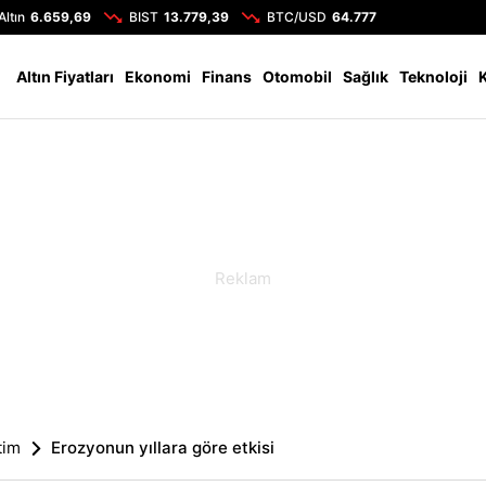
Altın
6.659,69
BIST
13.779,39
BTC/USD
64.777
Altın Fiyatları
Ekonomi
Finans
Otomobil
Sağlık
Teknoloji
tim
Erozyonun yıllara göre etkisi