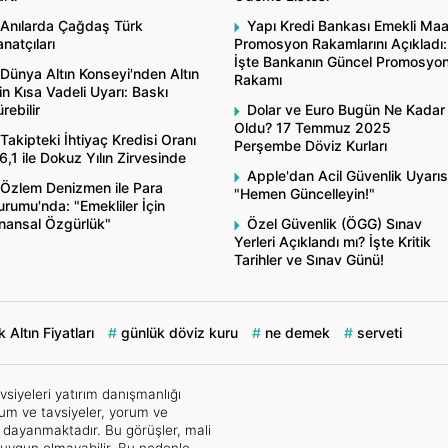
Anılarda Çağdaş Türk
Yapı Kredi Bankası Emekli Ma
natçıları
Promosyon Rakamlarını Açıkladı:
İşte Bankanın Güncel Promosyo
Dünya Altın Konseyi'nden Altın
Rakamı
in Kısa Vadeli Uyarı: Baskı
rebilir
Dolar ve Euro Bugün Ne Kadar
Oldu? 17 Temmuz 2025
Takipteki İhtiyaç Kredisi Oranı
Perşembe Döviz Kurları
,1 ile Dokuz Yılın Zirvesinde
Apple'dan Acil Güvenlik Uyarıs
Özlem Denizmen ile Para
"Hemen Güncelleyin!"
rumu'nda: "Emekliler İçin
inansal Özgürlük"
Özel Güvenlik (ÖGG) Sınav
Yerleri Açıklandı mı? İşte Kritik
Tarihler ve Sınav Günü!
 Altın Fiyatları
günlük döviz kuru
ne demek
serveti
vsiyeleri yatırım danışmanlığı
um ve tavsiyeler, yorum ve
e dayanmaktadır. Bu görüşler, mali