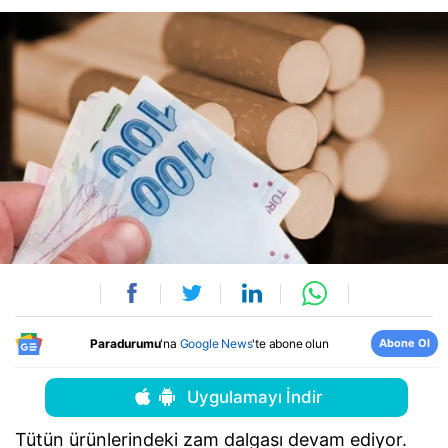
Abone Ol
Paradurumu
'na
Google News
'te abone olun
Uygulamayı İndir
Tütün ürünlerindeki zam dalgası devam ediyor.