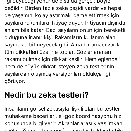
ilgi duyacağı yönünde olsa da gerçek böyle
değildir. Birden fazla zeka çeşidi vardır ve hepsi
de yaşamını kolaylaştırmak idame ettirmek için
sayılara rakamlara ihtiyaç duyar. İhtiyacın dışında
anlam bile katar. Bazı sayıların onun için bereketli
olduğuna inanır kişi. Rakamların kullanım alanı
saymakla bitmeyecek gibi. Ama bir amacı var ki
tüm dikkatleri üzerine toplar. Gözler aranan
rakamı bulmak için dikkat kesilir. Hem eğlenceli
hem de büyük dikkat isteyen zeka testlerinin
sayılardan oluşmuş versiyonları oldukça ilgi
görüyor.
Nedir bu zeka testleri?
İnsanların görsel zekasıyla ilişkili olan bu testler
muhakeme becerileri, el-göz koordinasyonu hız
konusunda bilgi verir. Akranlar arası kıyas imkanı
sağlar. Zihinsel bazı performanslar hakkında bilgi