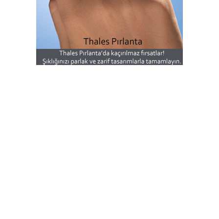
Burada yer alan yatırım bilgi, yorum ve tavsiyeleri yatırım
danışmanlığı kapsamında değildir. Yatırım danışmanlığı
hizmeti, yetkili kuruluşlar tarafından kişilerin risk ve getiri
tercihleri dikkate alınarak kişiye özel sunulmaktadır. Burada
yer alan yorum ve tavsiyeler ise genel niteliktedir. Bu
tavsiyeler mali durumunuz ile risk ve getiri tercihlerinize uygun
olmayabilir. Bu nedenle, sadece burada yer alan bilgilere
dayanılarak yatırım kararı verilmesi beklentilerinize uygun
sonuçlar doğurmayabilir.
Yorumlar