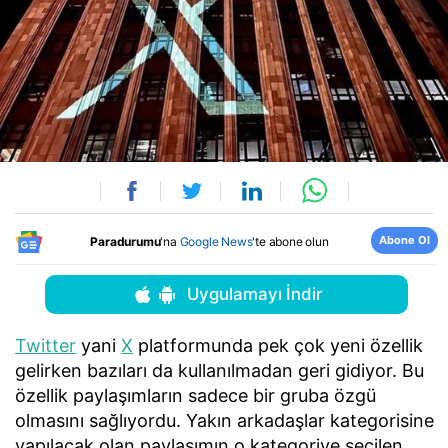
Abone Ol
Paradurumu
'na
Google News
'te abone olun
Uygulamayı İndir
Twitter
yani
X
platformunda pek çok yeni özellik
gelirken bazıları da kullanılmadan geri gidiyor. Bu
özellik paylaşımların sadece bir gruba özgü
olmasını sağlıyordu. Yakın arkadaşlar kategorisine
yapılacak olan paylaşımın o kategoriye seçilen