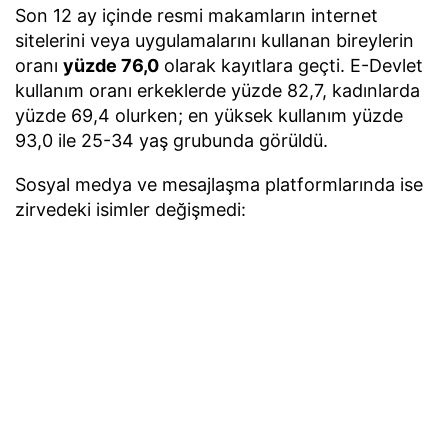
Son 12 ay içinde resmi makamların internet
sitelerini veya uygulamalarını kullanan bireylerin
oranı
yüzde 76,0
olarak kayıtlara geçti. E-Devlet
kullanım oranı erkeklerde yüzde 82,7, kadınlarda
yüzde 69,4 olurken; en yüksek kullanım yüzde
93,0 ile 25-34 yaş grubunda görüldü.
Sosyal medya ve mesajlaşma platformlarında ise
zirvedeki isimler değişmedi:
WhatsApp:
%90,0 kullanım oranı ile ilk sırada
yer aldı (Erkekler %92,5 / Kadınlar %87,6).
YouTube:
%77,6 kullanım oranı ile ikinci
sırada (Erkekler %80,1 / Kadınlar %75,0).
Instagram:
%71,1 kullanım oranı ile üçüncü
sırada (Erkekler %71,9 / Kadınlar %70,2).
Akıllı Cihazlar ve Satın Alma