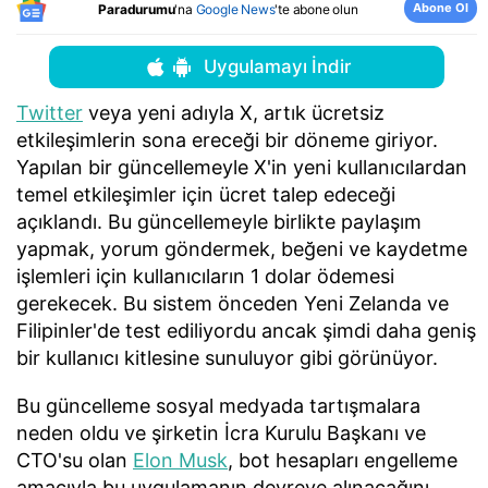
Abone Ol
Paradurumu
'na
Google News
'te abone olun
Uygulamayı İndir
Twitter
veya yeni adıyla X, artık ücretsiz
etkileşimlerin sona ereceği bir döneme giriyor.
Yapılan bir güncellemeyle X'in yeni kullanıcılardan
temel etkileşimler için ücret talep edeceği
açıklandı. Bu güncellemeyle birlikte paylaşım
yapmak, yorum göndermek, beğeni ve kaydetme
işlemleri için kullanıcıların 1 dolar ödemesi
gerekecek. Bu sistem önceden Yeni Zelanda ve
Filipinler'de test ediliyordu ancak şimdi daha geniş
bir kullanıcı kitlesine sunuluyor gibi görünüyor.
Bu güncelleme sosyal medyada tartışmalara
neden oldu ve şirketin İcra Kurulu Başkanı ve
CTO'su olan
Elon Musk
, bot hesapları engelleme
amacıyla bu uygulamanın devreye alınacağını