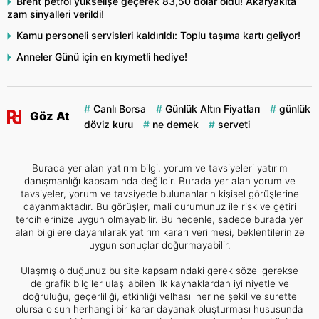
Brent petrol yükselişe geçerek 83,50 dolar oldu! Akaryakıta
zam sinyalleri verildi!
Kamu personeli servisleri kaldırıldı: Toplu taşıma kartı geliyor!
Anneler Günü için en kıymetli hediye!
Canlı Borsa
Günlük Altın Fiyatları
günlük
Göz At
döviz kuru
ne demek
serveti
Burada yer alan yatırım bilgi, yorum ve tavsiyeleri yatırım
danışmanlığı kapsamında değildir. Burada yer alan yorum ve
tavsiyeler, yorum ve tavsiyede bulunanların kişisel görüşlerine
dayanmaktadır. Bu görüşler, mali durumunuz ile risk ve getiri
tercihlerinize uygun olmayabilir. Bu nedenle, sadece burada yer
alan bilgilere dayanılarak yatırım kararı verilmesi, beklentilerinize
uygun sonuçlar doğurmayabilir.
Ulaşmış olduğunuz bu site kapsamındaki gerek sözel gerekse
de grafik bilgiler ulaşılabilen ilk kaynaklardan iyi niyetle ve
doğruluğu, geçerliliği, etkinliği velhasıl her ne şekil ve surette
olursa olsun herhangi bir karar dayanak oluşturması hususunda