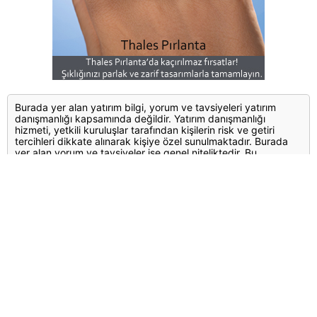
Burada yer alan yatırım bilgi, yorum ve tavsiyeleri yatırım
danışmanlığı kapsamında değildir. Yatırım danışmanlığı
hizmeti, yetkili kuruluşlar tarafından kişilerin risk ve getiri
tercihleri dikkate alınarak kişiye özel sunulmaktadır. Burada
yer alan yorum ve tavsiyeler ise genel niteliktedir. Bu
tavsiyeler mali durumunuz ile risk ve getiri tercihlerinize uygun
olmayabilir. Bu nedenle, sadece burada yer alan bilgilere
dayanılarak yatırım kararı verilmesi beklentilerinize uygun
sonuçlar doğurmayabilir.
Yorumlar