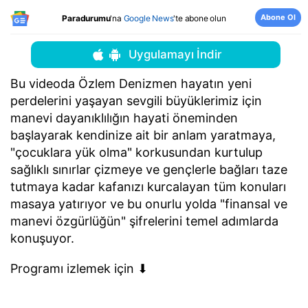
Abone Ol
Paradurumu
'na
Google News
'te abone olun
Uygulamayı İndir
Bu videoda Özlem Denizmen hayatın yeni
perdelerini yaşayan sevgili büyüklerimiz için
manevi dayanıklılığın hayati öneminden
başlayarak kendinize ait bir anlam yaratmaya,
"çocuklara yük olma" korkusundan kurtulup
sağlıklı sınırlar çizmeye ve gençlerle bağları taze
tutmaya kadar kafanızı kurcalayan tüm konuları
masaya yatırıyor ve bu onurlu yolda "finansal ve
manevi özgürlüğün" şifrelerini temel adımlarda
konuşuyor.
Programı izlemek için ⬇︎