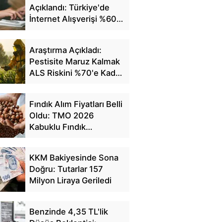
Açıklandı: Türkiye'de
İnternet Alışverişi %60'a
Ulaştı
Araştırma Açıkladı:
Pestisite Maruz Kalmak
ALS Riskini %70'e Kadar
Artırıyor
Fındık Alım Fiyatları Belli
Oldu: TMO 2026
Kabuklu Fındık
Fiyatlarını Açıkladı
KKM Bakiyesinde Sona
Doğru: Tutarlar 157
Milyon Liraya Geriledi
Benzinde 4,35 TL'lik