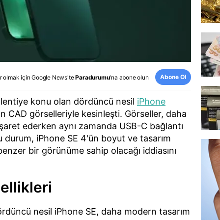
Abone Ol
r olmak için
Google News
'te
Paradurumu
'na abone olun
lentiye konu olan dördüncü nesil
iPhone
an CAD görselleriyle kesinleşti. Görseller, daha
a işaret ederken aynı zamanda USB-C bağlantı
 Bu durum, iPhone SE 4'ün boyut ve tasarım
enzer bir görünüme sahip olacağı iddiasını
llikleri
ördüncü nesil iPhone SE, daha modern tasarım