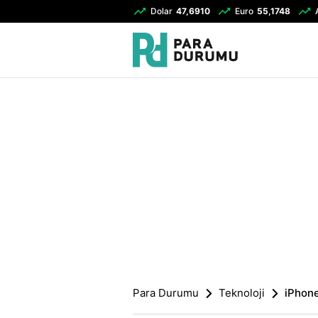
Dolar
47,6910
Euro
55,1748
Para Durumu
Teknoloji
iPhone