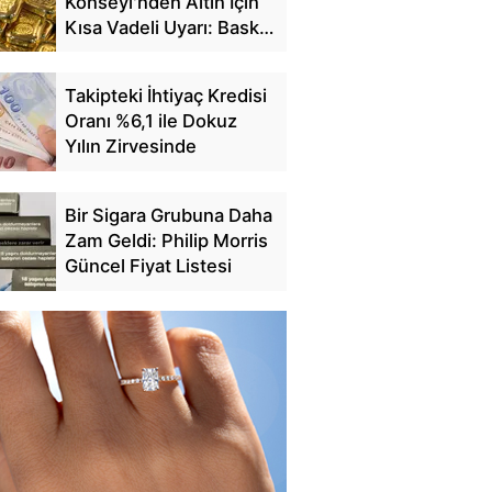
Konseyi'nden Altın İçin
Kısa Vadeli Uyarı: Baskı
Sürebilir
Takipteki İhtiyaç Kredisi
Oranı %6,1 ile Dokuz
Yılın Zirvesinde
Bir Sigara Grubuna Daha
Zam Geldi: Philip Morris
Güncel Fiyat Listesi