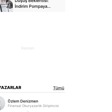
Düşüş Beklentisi:
İndirim Pompaya
Yansıyacak mı?
YAZARLAR
Tümü
Özlem Denizmen
Finansal Okuryazarlık Girişimcisi