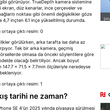
 gibi görünüyor. TrueDepth kamera sistemine
li ekran, düz kenarlar, ince çerçeveler ve
ğlantı noktası gibi önemli değişiklikler göze
 4,7 inçten 6.1 inçe yükseltilmiş durumda.
likler görülürken, arka tarafta ise daha az
arpıyor. Tek bir arka kamera, geçmiş
görsellerde olmasa da önceki söylentilere göre
elde olacağı belirtiliyor. Ancak boyut
n 147.7 x 71.5 x 7.7mm ölçüleriyle neredeyse
 bekleniyor.
kış tarihi ne zaman?
Phone SE 4'ün 2025 yılında piyasaya sürülmesi