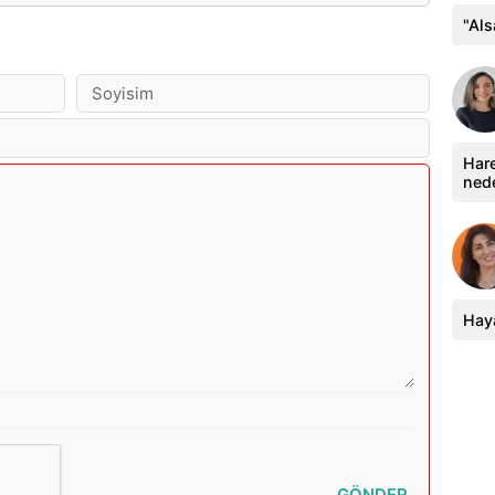
"Al
Hare
ned
Haya
GÖNDER