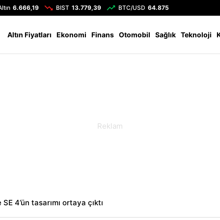
Altın
6.666,19
BIST
13.779,39
BTC/USD
64.875
Altın Fiyatları
Ekonomi
Finans
Otomobil
Sağlık
Teknoloji
 SE 4’ün tasarımı ortaya çıktı