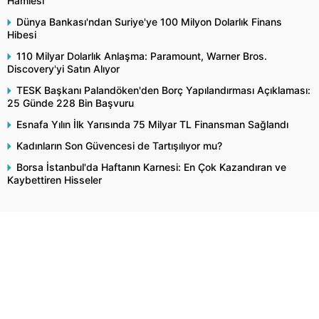
Hamlesi
Dünya Bankası'ndan Suriye'ye 100 Milyon Dolarlık Finans
Hibesi
110 Milyar Dolarlık Anlaşma: Paramount, Warner Bros.
Discovery'yi Satın Alıyor
TESK Başkanı Palandöken'den Borç Yapılandırması Açıklaması:
25 Günde 228 Bin Başvuru
Esnafa Yılın İlk Yarısında 75 Milyar TL Finansman Sağlandı
Kadınların Son Güvencesi de Tartışılıyor mu?
Borsa İstanbul'da Haftanın Karnesi: En Çok Kazandıran ve
Kaybettiren Hisseler
Çok Okunanlar
Dolar ve Euro Ne Kadar? 7 Ağustos 2026 Cuma Döviz Kuru
Fiyatları
Bir Sigara Grubuna Daha Zam Geldi: Philip Morris Güncel Fiyat
Listesi