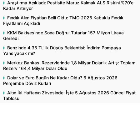
Araştırma Açıkladı: Pestisite Maruz Kalmak ALS Riskini %70'e
Kadar Artırıyor
Fındık Alım Fiyatları Belli Oldu: TMO 2026 Kabuklu Fındık
Fiyatlarını Açıkladı
KKM Bakiyesinde Sona Doğru: Tutarlar 157 Milyon Liraya
Geriledi
Benzinde 4,35 TL'lik Düşüş Beklentisi: İndirim Pompaya
Yansıyacak mı?
Merkez Bankası Rezervlerinde 1,8 Milyar Dolarlık Artış: Toplam
Rezerv 164,4 Milyar Dolar Oldu
Dolar ve Euro Bugün Ne Kadar Oldu? 6 Ağustos 2026
Perşembe Döviz Kurları
Altın İki Haftanın Zirvesinde: İşte 5 Ağustos 2026 Güncel Fiyat
Tablosu
Popüler İçerikler
Şikâyetlerimiz Bize Bir Şey Söylüyor
Tarım ve Orman Bakanlığı'ndan Çekirge İstilası İddialarına Yanıt