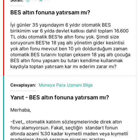
Soran:
Ö**** A****
BES altın fonuna yatırsam mı?
İyi günler 35 yaşındayım 6 yıldır otomatik BES
birikimim var 6 yılda devlet katkısı dahil toplam 16.600
TL oldu otomatik BES'te altın fonu yok. Şimdi size
soruyorum BES'te 18 yaş altı yönetim gider kesintisi
yok altın fonu mevcut ben 10 yılı doldurduğum zaman
otomatik BES tutarını toptan çeksem 18 yaş altı çocuğa
BES altın fonu yapsam bu tutarı kendime kullanmak
kaydıyla toptan yatırsam kar mı ederim zarar mı?
Cevaplayan:
Moneye Para Uzmanı Bilge
Yanıt - BES altın fonuna yatırsam mı?
Merhaba,
-Evet,, otomatik katılım sözleşmelerinde direk altın
fonu alamıyorsun. Fakat, seçtiğin standart fonun
altında azami %30 kadar kıymetli maden veya kıymetli
madenlere dayalı sermaye piyasası araçları