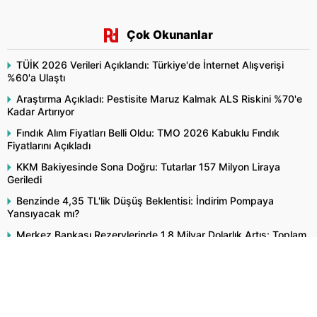
Çok Okunanlar
TÜİK 2026 Verileri Açıklandı: Türkiye'de İnternet Alışverişi
%60'a Ulaştı
Araştırma Açıkladı: Pestisite Maruz Kalmak ALS Riskini %70'e
Kadar Artırıyor
Fındık Alım Fiyatları Belli Oldu: TMO 2026 Kabuklu Fındık
Fiyatlarını Açıkladı
KKM Bakiyesinde Sona Doğru: Tutarlar 157 Milyon Liraya
Geriledi
Benzinde 4,35 TL'lik Düşüş Beklentisi: İndirim Pompaya
Yansıyacak mı?
Merkez Bankası Rezervlerinde 1,8 Milyar Dolarlık Artış: Toplam
Rezerv 164,4 Milyar Dolar Oldu
Dolar ve Euro Bugün Ne Kadar Oldu? 6 Ağustos 2026
Perşembe Döviz Kurları
"Alsam mı Beklesem mi?"