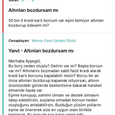
Soran:
A**** B****
Altınları bozdursam mı
50 bin tl kredi kartı borcum var eşim bilmiyor altınları
bozdurup ödesem mi?
Cevaplayan:
Monay Para Uzmanı Gönül
Yanıt - Altınları bozdursam mı
Merhaba Ayşegül,
Bu borç neden oluştu? Gelirin var mı? Başka borcun
var mı? Altınlarını bozmadan sabit faizli kredi alarak
kredi kartı borcunu kapatabilir misin? Borcu bir an
önce altınları bozdurup kapamak istiyorsan, altının
önümüzdeki günlerde beklentisine bakarak hareket
etmende fayda var.
Eşinle konuşup, samimi olmanı ve destek olmasını
talep edebilirsin, suçlama olmadan borcun neden
oluştuğunu anlatabilirsin. Bulduğun çözüm yollarını
eşine de önererek size en uygun olanı birlikte
belirleyin. Bu konuda son karar senin tabi.