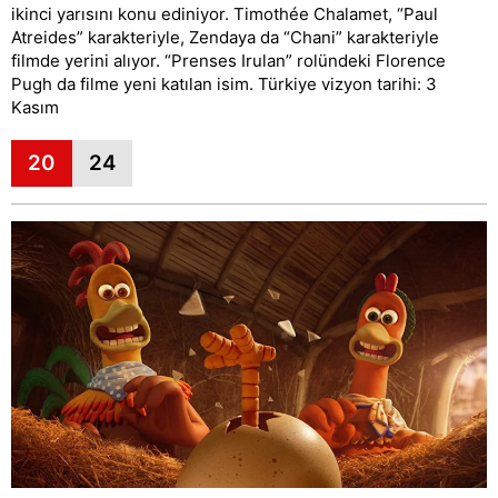
ikinci yarısını konu ediniyor. Timothée Chalamet, “Paul
Atreides” karakteriyle, Zendaya da “Chani” karakteriyle
filmde yerini alıyor. “Prenses Irulan” rolündeki Florence
Pugh da filme yeni katılan isim. Türkiye vizyon tarihi: 3
Kasım
20
24