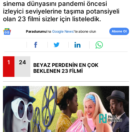
sinema dünyasını pandemi öncesi
izleyici seviyelerine taşıma potansiyeli
olan 23 filmi sizler için listeledik.
Abone Ol
Paradurumu
'na
Google News
'te abone olun
1
24
BEYAZ PERDENİN EN ÇOK
BEKLENEN 23 FİLMİ