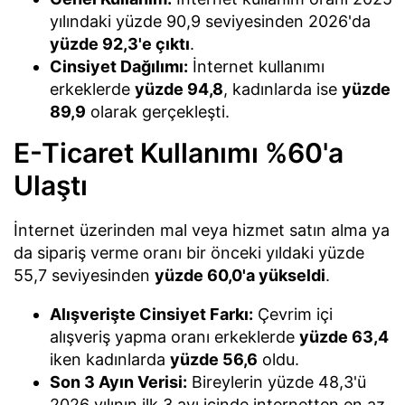
yılındaki yüzde 90,9 seviyesinden 2026'da
yüzde 92,3'e çıktı
.
Cinsiyet Dağılımı:
İnternet kullanımı
erkeklerde
yüzde 94,8
, kadınlarda ise
yüzde
89,9
olarak gerçekleşti.
E-Ticaret Kullanımı %60'a
Ulaştı
İnternet üzerinden mal veya hizmet satın alma ya
da sipariş verme oranı bir önceki yıldaki yüzde
55,7 seviyesinden
yüzde 60,0'a yükseldi
.
Alışverişte Cinsiyet Farkı:
Çevrim içi
alışveriş yapma oranı erkeklerde
yüzde 63,4
iken kadınlarda
yüzde 56,6
oldu.
Son 3 Ayın Verisi:
Bireylerin yüzde 48,3'ü
2026 yılının ilk 3 ayı içinde internetten en az