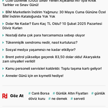
Özel Güvenlik (ÖGG) Sınav Yerleri Açıklandı mı? İşte Kritik
Tarihler ve Sınav Günü!
BİM Marketlerin İndirim Yağmuru: 30 Mayıs Cuma Gününe Özel
BİM İndirim Kataloğunda Yok Yok
Dolar Ne Kadar? Euro Kaç TL Oldu? 10 Şubat 2025 Pazartesi
Döviz Kurları
Nostalji daha çok para harcamamıza sebep oluyor
Tükenmişlik sendromu nedir, nasıl kurtuluruz?
Sosyal medya yaşamınızı ne kadar etkiliyor?
Brent petrol yükselişe geçerek 83,50 dolar oldu! Akaryakıta
zam sinyalleri verildi!
Kamu personeli servisleri kaldırıldı: Toplu taşıma kartı geliyor!
Anneler Günü için en kıymetli hediye!
Canlı Borsa
Günlük Altın Fiyatları
günlük
Göz At
döviz kuru
ne demek
serveti