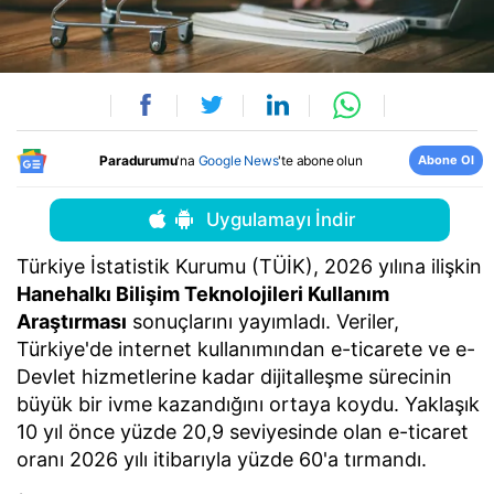
Abone Ol
Paradurumu
'na
Google News
'te abone olun
Uygulamayı İndir
Türkiye İstatistik Kurumu (TÜİK), 2026 yılına ilişkin
Hanehalkı Bilişim Teknolojileri Kullanım
Araştırması
sonuçlarını yayımladı. Veriler,
Türkiye'de internet kullanımından e-ticarete ve e-
Devlet hizmetlerine kadar dijitalleşme sürecinin
büyük bir ivme kazandığını ortaya koydu. Yaklaşık
10 yıl önce yüzde 20,9 seviyesinde olan e-ticaret
oranı 2026 yılı itibarıyla yüzde 60'a tırmandı.