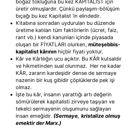
boğaz tokluğuna bu kez KAPİTALİST için
üretir olmuşlardır. Çünkü paylaşım-bölüşüm
bıçağı bu kez Kapitalist ’in elindedir.
Kitabına sonradan uydurulan bu düzende
üretime katılan tüm faktörlerin (ücret, faiz,
rant vb.) kendi kanunları içinde piyasada
oluşan bir FİYATLARI olurken,
müteşebbis-
kapitalist kârının
hiçbir fiyatı yoktur.
Kâr ve Kârlılığın ucu açıktır. Bu KÂR kutsaldır
ve hikmetinden sual olunmaz. Her ne kadar
KÂR, zararın kardeşidir dense de sermaye
nazenin bir kuş gibidir çöplüklerde pek işi
olmaz.
İşte bu kâr, insanın yarattığı artı değerin
sömürülerek kapitalisti zirveye taşıyan ve
tekelci sermayenin oluşumunu sağlayan
insan emeğidir.
(Sermaye, kristalize olmuş
emektir der Marx.)