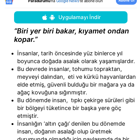
Abone Ol
Paradurumu
'na
Google News
'te abone olun
Uygulamayı İndir
“Biri yer biri bakar, kıyamet ondan
kopar.”
İnsanlar, tarih öncesinde yüz binlerce yıl
boyunca doğada asalak olarak yaşamışlardır.
Bu devrede insanlar, tohumu topraktan,
meyveyi dalından, eti ve kürkü hayvanlardan
elde etmiş, güvenli bulduğu bir mağara ya da
ağaç kovuğuna sığınmıştır.
Bu dönemde insan, tıpkı çekirge sürüleri gibi
bir bölgeyi tüketince bir başka yere göç
etmiştir.
İnsanlığın ‘altın çağı’ denilen bu dönemde
insan, doğanın asalağı olup üretmek
durumunda olmadığı için paylaşımda da bir