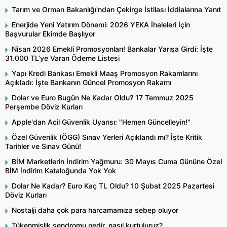
Tarım ve Orman Bakanlığı'ndan Çekirge İstilası İddialarına Yanıt
Enerjide Yeni Yatırım Dönemi: 2026 YEKA İhaleleri İçin
Başvurular Ekimde Başlıyor
Nisan 2026 Emekli Promosyonları! Bankalar Yarışa Girdi: İşte
31.000 TL’ye Varan Ödeme Listesi
Yapı Kredi Bankası Emekli Maaş Promosyon Rakamlarını
Açıkladı: İşte Bankanın Güncel Promosyon Rakamı
Dolar ve Euro Bugün Ne Kadar Oldu? 17 Temmuz 2025
Perşembe Döviz Kurları
Apple'dan Acil Güvenlik Uyarısı: "Hemen Güncelleyin!"
Özel Güvenlik (ÖGG) Sınav Yerleri Açıklandı mı? İşte Kritik
Tarihler ve Sınav Günü!
BİM Marketlerin İndirim Yağmuru: 30 Mayıs Cuma Gününe Özel
BİM İndirim Kataloğunda Yok Yok
Dolar Ne Kadar? Euro Kaç TL Oldu? 10 Şubat 2025 Pazartesi
Döviz Kurları
Nostalji daha çok para harcamamıza sebep oluyor
Tükenmişlik sendromu nedir, nasıl kurtuluruz?