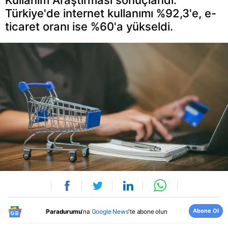
Kullanım Araştırması sonuçlandı.
Türkiye'de internet kullanımı %92,3'e, e-
ticaret oranı ise %60'a yükseldi.
Abone Ol
Paradurumu
'na
Google News
'te abone olun