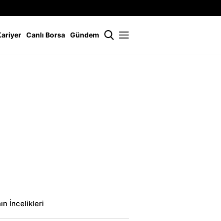
İstanbul
21 °
Kariyer
Canlı Borsa
Gündem
n İncelikleri