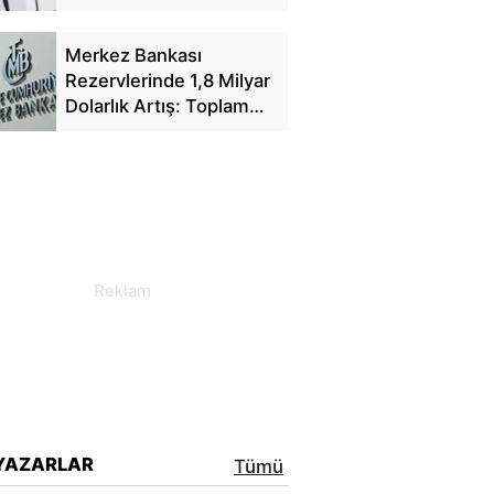
Yansıyacak mı?
Merkez Bankası
Rezervlerinde 1,8 Milyar
Dolarlık Artış: Toplam
Rezerv 164,4 Milyar
Dolar Oldu
YAZARLAR
Tümü