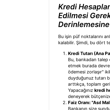
Kredi Hesapla
Edilmesi Gere
Derinlemesine
Bu işin püf noktalarını a
kalabilir. Şimdi, bu dört
Kredi Tutarı (Ana P
Bu, bankadan talep et
etmek burada devreye
ödemesi zorlaşır" ik
duyduğunuz tutarı be
arttıkça, toplam ger
Yapacağınız
kredi 
deneyerek bütçenize
Faiz Oranı: "Asıl Ma
Bankanın size sunduğ