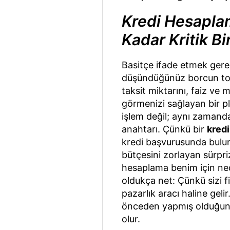
Kredi Hesapla
Kadar Kritik B
Basitçe ifade etmek gere
düşündüğünüz borcun top
taksit miktarını, faiz ve 
görmenizi sağlayan bir p
işlem değil; aynı zamanda
anahtarı. Çünkü bir
kred
kredi başvurusunda bulun
bütçesini zorlayan sürpri
hesaplama benim için ned
oldukça net: Çünkü sizi f
pazarlık aracı haline geli
önceden yapmış olduğun
olur.