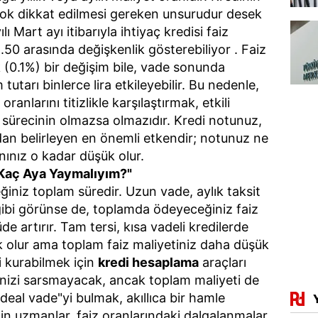
 çok dikkat edilmesi gereken unsurudur desek
ı Mart ayı itibarıyla ihtiyaç kredisi faiz
2.50 arasında değişkenlik gösterebiliyor . Faiz
k (0.1%) bir değişim bile, vade sonunda
utarı binlerce lira etkileyebilir. Bu nedenle,
oranlarını titizlikle karşılaştırmak, etkili
sürecinin olmazsa olmazıdır. Kredi notunuz,
dan belirleyen en önemli etkendir; notunuz ne
ınız o kadar düşük olur.
 Kaç Aya Yaymalıyım?"
ğiniz toplam süredir. Uzun vade, aylık taksit
gibi görünse de, toplamda ödeyeceğiniz faiz
de artırır. Tam tersi, kısa vadeli kredilerde
ek olur ama toplam faiz maliyetiniz daha düşük
i kurabilmek için
kredi hesaplama
araçları
enizi sarsmayacak, ancak toplam maliyeti de
deal vade"yi bulmak, akıllıca bir hamle
için uzmanlar, faiz oranlarındaki dalgalanmalar