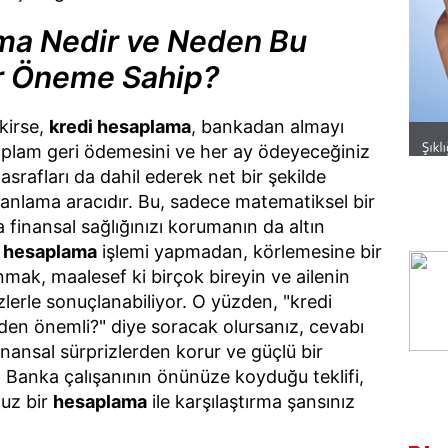
ma Nedir ve Neden Bu
ir Öneme Sahip?
kirse,
kredi hesaplama
, bankadan almayı
lam geri ödemesini ve her ay ödeyeceğiniz
masrafları da dahil ederek net bir şekilde
lanlama aracıdır. Bu, sadece matematiksel bir
 finansal sağlığınızı korumanın da altın
i hesaplama
işlemi yapmadan, körlemesine bir
mak, maalesef ki birçok bireyin ve ailenin
zlerle sonuçlanabiliyor. O yüzden, "kredi
en önemli?" diye soracak olursanız, cevabı
inansal sürprizlerden korur ve güçlü bir
r. Banka çalışanının önünüze koyduğu teklifi,
uz bir
hesaplama
ile karşılaştırma şansınız