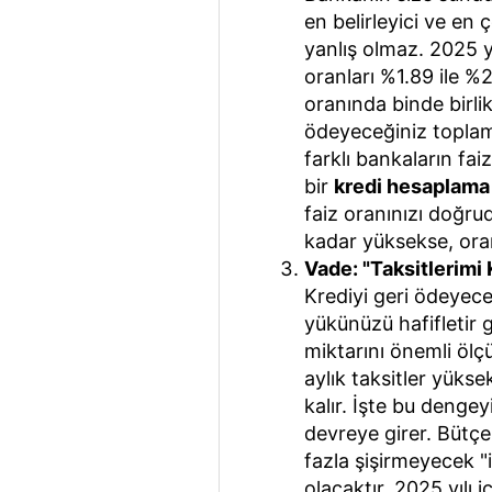
en belirleyici ve en
yanlış olmaz. 2025 yıl
oranları %1.89 ile %
oranında binde birli
ödeyeceğiniz toplam t
farklı bankaların faiz 
bir
kredi hesaplama
faiz oranınızı doğru
kadar yüksekse, oran
Vade: "Taksitlerimi
Krediyi geri ödeyece
yükünüzü hafifletir 
miktarını önemli ölçü
aylık taksitler yüks
kalır. İşte bu dengey
devreye girer. Bütç
fazla şişirmeyecek "i
olacaktır. 2025 yılı 