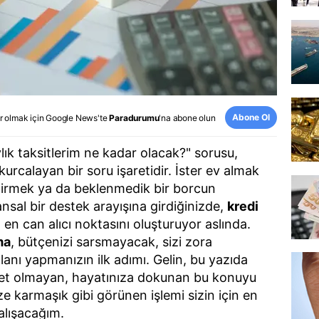
Abone Ol
r olmak için
Google News
'te
Paradurumu
'na abone olun
ık taksitlerim ne kadar olacak?" sorusu,
urcalayan bir soru işaretidir. İster ev almak
ştirmek ya da beklenmedik bir borcun
nsal bir destek arayışına girdiğinizde,
kredi
 en can alıcı noktasını oluşturuyor aslında.
ma
, bütçenizi sarsmayacak, sizi zora
nı yapmanızın ilk adımı. Gelin, bu yazıda
et olmayan, hayatınıza dokunan bu konuyu
ze karmaşık gibi görünen işlemi sizin için en
çalışacağım.