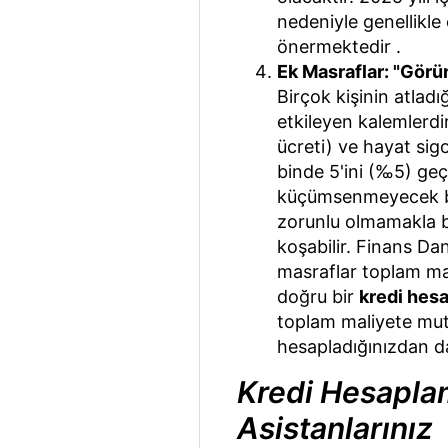
nedeniyle genellikle
önermektedir .
Ek Masraflar: "Görü
Birçok kişinin atladı
etkileyen kalemlerdi
ücreti) ve hayat sigo
binde 5'ini (‰5) geç
küçümsenmeyecek bir
zorunlu olmamakla bi
koşabilir. Finans Dan
masraflar toplam mal
doğru bir
kredi hes
toplam maliyete mutl
hesapladığınızdan dah
Kredi Hesaplama
Asistanlarınız