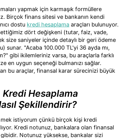
amaları yapmak için karmaşık formüllere
. Birçok finans sitesi ve bankanın kendi
anıcı dostu
kredi hesaplama
araçları bulunuyor.
ettiğimiz dört değişkeni (tutar, faiz, vade,
ek size saniyeler içinde detaylı bir geri ödeme
u) sunar. "Acaba 100.000 TL'yi 36 ayda mı,
 gibi ikilemleriniz varsa, bu araçlarla farklı
ize en uygun seçeneği bulmanızı sağlar.
lan bu araçlar, finansal karar sürecinizi büyük
, Kredi Hesaplama
asıl Şekillendirir?
nmek istiyorum çünkü birçok kişi kredi
ıyor. Kredi notunuz, bankalara olan finansal
ti gibidir. Notunuz yüksekse, bankalar sizi