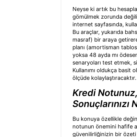
Neyse ki artık bu hesapl
gömülmek zorunda değiliz
internet sayfasında, kull
Bu araçlar, yukarıda bahs
masraf) bir araya getirer
planı (amortisman tablos
yoksa 48 ayda mı ödesem?"
senaryoları test etmek, s
Kullanımı oldukça basit o
ölçüde kolaylaştıracaktır.
Kredi Notunuz
Sonuçlarınızı N
Bu konuya özellikle deği
notunun önemini hafife al
güvenilirliğinizin bir öze