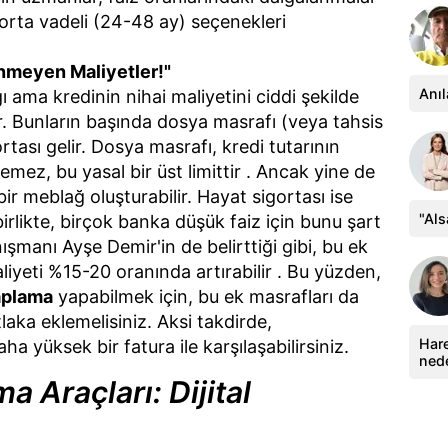
 orta vadeli (24-48 ay) seçenekleri
nmeyen Maliyetler!"
Anıl
ğı ama kredinin nihai maliyetini ciddi şekilde
r. Bunların başında dosya masrafı (veya tahsis
rtası gelir. Dosya masrafı, kredi tutarının
emez, bu yasal bir üst limittir . Ancak yine de
 meblağ oluşturabilir. Hayat sigortası ise
"Al
rlikte, birçok banka düşük faiz için bunu şart
ışmanı Ayşe Demir'in de belirttiği gibi, bu ek
iyeti %15-20 oranında artırabilir . Bu yüzden,
aplama
yapabilmek için, bu ek masrafları da
aka eklemelisiniz. Aksi takdirde,
Hare
a yüksek bir fatura ile karşılaşabilirsiniz.
ned
 Araçları: Dijital