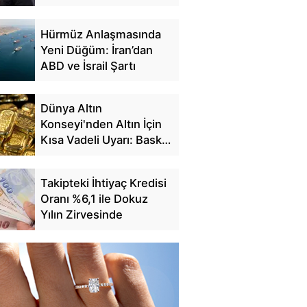
Edilecek
Hürmüz Anlaşmasında
Yeni Düğüm: İran’dan
ABD ve İsrail Şartı
Dünya Altın
Konseyi'nden Altın İçin
Kısa Vadeli Uyarı: Baskı
Sürebilir
Takipteki İhtiyaç Kredisi
Oranı %6,1 ile Dokuz
Yılın Zirvesinde