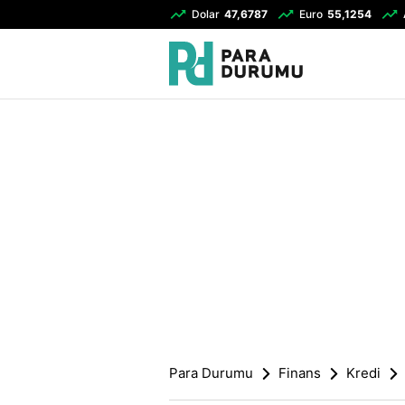
Dolar
47,6787
Euro
55,1254
Para Durumu
Finans
Kredi