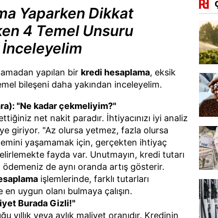
ma Yaparken Dikkat
ken 4 Temel Unsuru
 İnceleyelim
nlamadan yapılan bir
kredi hesaplama
, eksik
 temel bileşeni daha yakından inceleyelim.
ara): "Ne kadar çekmeliyim?"
tiğiniz net nakit paradır. İhtiyacınızı iyi analiz
 giriyor. "Az olursa yetmez, fazla olursa
ilemini yaşamamak için, gerçekten ihtiyaç
lirlemekte fayda var. Unutmayın, kredi tutarı
i ödemeniz de aynı oranda artış gösterir.
hesaplama
işlemlerinde, farklı tutarları
 en uygun olanı bulmaya çalışın.
liyet Burada Gizli!"
u yıllık veya aylık maliyet oranıdır. Kredinin