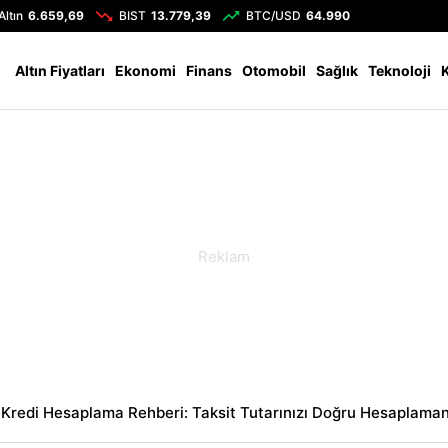
Altın
6.659,69
BIST
13.779,39
BTC/USD
64.990
Altın Fiyatları
Ekonomi
Finans
Otomobil
Sağlık
Teknoloji
Kredi Hesaplama Rehberi: Taksit Tutarınızı Doğru Hesaplamanı