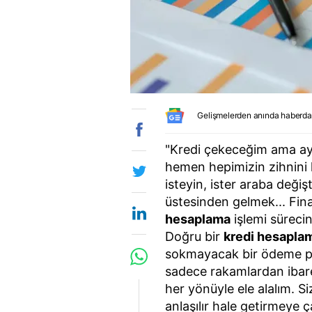
Gelişmelerden anında haberda
"Kredi çekeceğim ama ayl
hemen hepimizin zihnini k
isteyin, ister araba deği
üstesinden gelmek... Fina
hesaplama
işlemi sürecin
Doğru bir
kredi hesapla
sokmayacak bir ödeme pla
sadece rakamlardan ibar
her yönüyle ele alalım. Si
anlaşılır hale getirmeye 