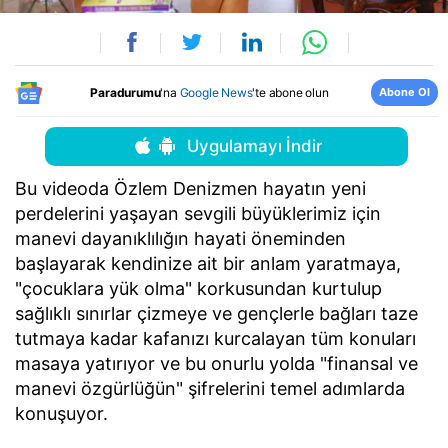
Abone Ol
Paradurumu
'na
Google News
'te abone olun
Uygulamayı İndir
Bu videoda Özlem Denizmen hayatın yeni
perdelerini yaşayan sevgili büyüklerimiz için
manevi dayanıklılığın hayati öneminden
başlayarak kendinize ait bir anlam yaratmaya,
"çocuklara yük olma" korkusundan kurtulup
sağlıklı sınırlar çizmeye ve gençlerle bağları taze
tutmaya kadar kafanızı kurcalayan tüm konuları
masaya yatırıyor ve bu onurlu yolda "finansal ve
manevi özgürlüğün" şifrelerini temel adımlarda
konuşuyor.