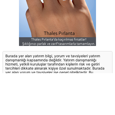
Burada yer alan yatırım bilgi, yorum ve tavsiyeleri yatırım
danışmanlığı kapsamında değildir. Yatırım danışmanlığı
hizmeti, yetkili kuruluşlar tarafından kişilerin risk ve getiri
tercihleri dikkate alınarak kişiye özel sunulmaktadır. Burada
yer alan yorum ve tavsiyeler ise genel niteliktedir. Bu
tavsiyeler mali durumunuz ile risk ve getiri tercihlerinize uygun
olmayabilir. Bu nedenle, sadece burada yer alan bilgilere
dayanılarak yatırım kararı verilmesi beklentilerinize uygun
sonuçlar doğurmayabilir.
Yorumlar