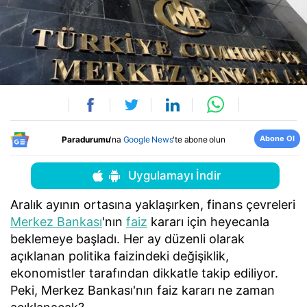
Abone Ol
Paradurumu
'na
Google News
'te abone olun
Uygulamayı İndir
Aralık ayının ortasına yaklaşırken, finans çevreleri
Merkez Bankası
'nın
faiz
kararı için heyecanla
beklemeye başladı. Her ay düzenli olarak
açıklanan politika faizindeki değişiklik,
ekonomistler tarafından dikkatle takip ediliyor.
Peki, Merkez Bankası'nın faiz kararı ne zaman