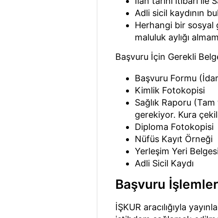
İlan tarihi itibari il
Adli sicil kaydının 
Herhangi bir sosyal 
maluluk aylığı almamı
Başvuru İçin Gerekli Belge
Başvuru Formu (İdar
Kimlik Fotokopisi
Sağlık Raporu (Tam 
gerekiyor. Kura çekil
Diploma Fotokopisi
Nüfüs Kayıt Örneği
Yerleşim Yeri Belges
Adli Sicil Kaydı
Başvuru İşlemleri
İŞKUR aracılığıyla yayınl