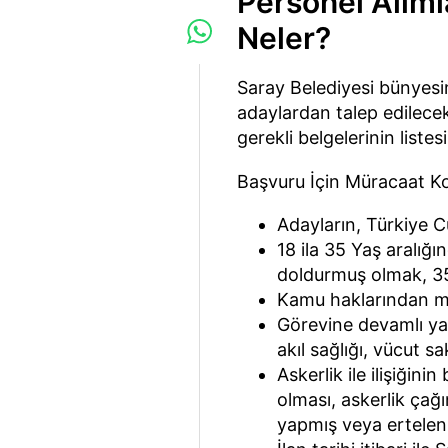
Personel Alımla
Neler?
Saray Belediyesi bünyesi
adaylardan talep edilecek 
gerekli belgelerinin listes
Başvuru İçin Müracaat Ko
Adayların, Türkiye C
18 ila 35 Yaş aralığın
doldurmuş olmak, 35
Kamu haklarından 
Görevine devamlı ya
akıl sağlığı, vücut sa
Askerlik ile ilişiği
olması, askerlik çağ
yapmış veya ertelenm