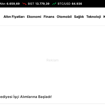
Altın
6.659,69
BIST
13.779,39
BTC/USD
64.936
Altın Fiyatları
Ekonomi
Finans
Otomobil
Sağlık
Teknoloji
ediyesi İşçi Alımlarına Başladı!