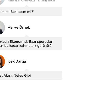
Finansal Okuryazarlık Girişimcisi
sam mı Beklesem mi?"
Merve Örnek
ketin Ekonomisi: Bazı sporcular
en bu kadar zahmetsiz görünür?
İpek Darga
t Akışı: Nefes Gibi