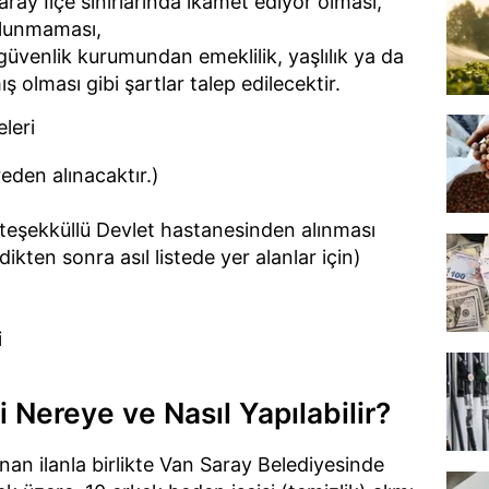
e Saray İlçe sınırlarında ikamet ediyor olması,
bulunmaması,
güvenlik kurumundan emeklilik, yaşlılık ya da
ş olması gibi şartlar talep edilecektir.
leri
eden alınacaktır.)
teşekküllü Devlet hastanesinden alınması
dikten sonra asıl listede yer alanlar için)
i
 Nereye ve Nasıl Yapılabilir?
anan ilanla birlikte Van Saray Belediyesinde