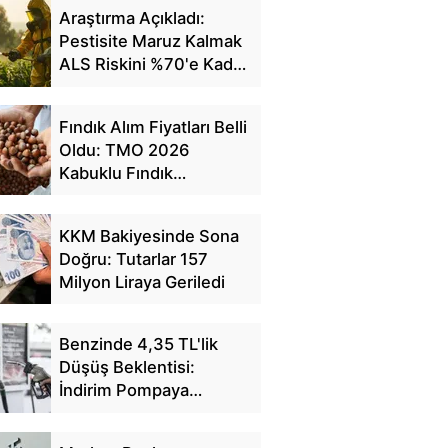
Araştırma Açıkladı:
Pestisite Maruz Kalmak
ALS Riskini %70'e Kadar
Artırıyor
Fındık Alım Fiyatları Belli
Oldu: TMO 2026
Kabuklu Fındık
Fiyatlarını Açıkladı
KKM Bakiyesinde Sona
Doğru: Tutarlar 157
Milyon Liraya Geriledi
Benzinde 4,35 TL'lik
Düşüş Beklentisi:
İndirim Pompaya
Yansıyacak mı?