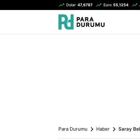
Dolar
47,6787
Euro
55,1254
Para Durumu
Haber
Saray Bel