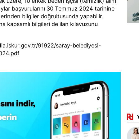
 üzere, 10 erkek beden işçisi (temizlik) alımı
ylar başvurularını 30 Temmuz 2024 tarihine
zerinden bilgiler doğrultusunda yapabilir.
aha kapsamlı bilgileri de ilan kılavuzunu
dia.iskur.gov.tr/91922/saray-belediyesi-
2024.pdf