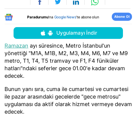
Abone Ol
Paradurumu
'na
Google News
'te abone olun
Uygulamayı İndir
Ramazan
ayı süresince, Metro İstanbul'un
yönettiği "M1A, M1B, M2, M3, M4, M6, M7 ve M9
metro, T1, T4, T5 tramvay ve F1, F4 füniküler
hatları"ndaki seferler gece 01.00'e kadar devam
edecek.
Bunun yanı sıra, cuma ile cumartesi ve cumartesi
ile pazar arasındaki gecelerde "gece metrosu"
uygulaması da aktif olarak hizmet vermeye devam
edecek.