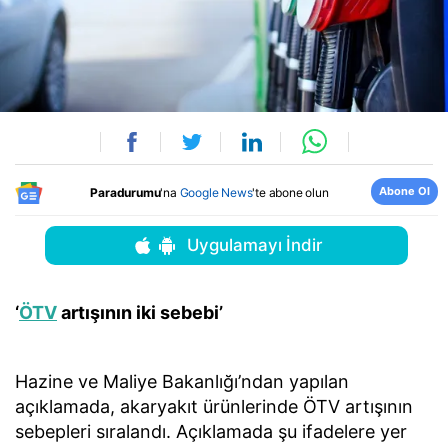
Abone Ol
Paradurumu
'na
Google News
'te abone olun
Uygulamayı İndir
‘
ÖTV
artışının iki sebebi’
Hazine ve Maliye Bakanlığı’ndan yapılan
açıklamada, akaryakıt ürünlerinde ÖTV artışının
sebepleri sıralandı. Açıklamada şu ifadelere yer