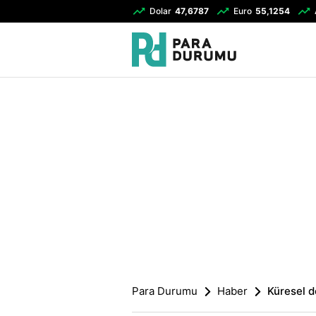
Dolar
47,6787
Euro
55,1254
Para Durumu
Haber
Küresel d