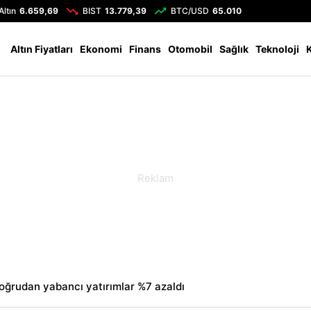
Altın
6.659,69
BIST
13.779,39
BTC/USD
65.010
Altın Fiyatları
Ekonomi
Finans
Otomobil
Sağlık
Teknoloji
oğrudan yabancı yatırımlar %7 azaldı