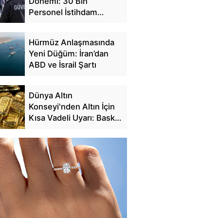
Dönemi: 30 Bin
Personel İstihdam
Edilecek
Hürmüz Anlaşmasında
Yeni Düğüm: İran’dan
ABD ve İsrail Şartı
Dünya Altın
Konseyi'nden Altın İçin
Kısa Vadeli Uyarı: Baskı
Sürebilir