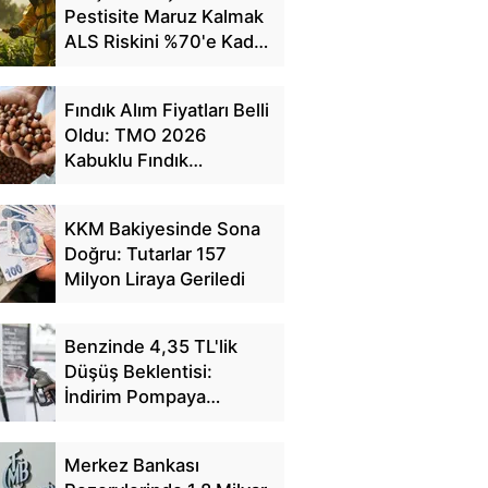
Pestisite Maruz Kalmak
ALS Riskini %70'e Kadar
Artırıyor
Fındık Alım Fiyatları Belli
Oldu: TMO 2026
Kabuklu Fındık
Fiyatlarını Açıkladı
KKM Bakiyesinde Sona
Doğru: Tutarlar 157
Milyon Liraya Geriledi
Benzinde 4,35 TL'lik
Düşüş Beklentisi:
İndirim Pompaya
Yansıyacak mı?
Merkez Bankası