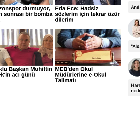
Anıl
"Al
Hare
ned