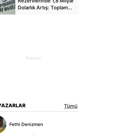
Rezervlerinde 1,8 Milyar
Dolarlık Artış: Toplam
Rezerv 164,4 Milyar
Dolar Oldu
YAZARLAR
Tümü
Fethi Denizmen