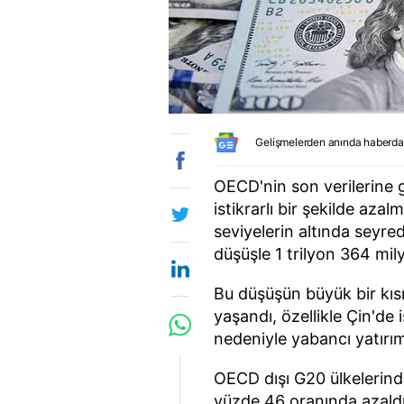
Gelişmelerden anında haberda
OECD'nin son verilerine 
istikrarlı bir şekilde az
seviyelerin altında seyred
düşüşle 1 trilyon 364 mily
Bu düşüşün büyük bir kı
yaşandı, özellikle Çin'de i
nedeniyle yabancı yatırı
OECD dışı G20 ülkelerind
yüzde 46 oranında azaldı