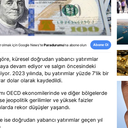
Abone Ol
r olmak için
Google News
'te
Paradurumu
'na abone olun
göre, küresel doğrudan yabancı yatırımlar
almaya devam ediyor ve salgın öncesindeki
iyor. 2023 yılında, bu yatırımlar yüzde 7'lik bir
ar dolar olarak kaydedildi.
smı OECD ekonomilerinde ve diğer bölgelerde
se jeopolitik gerilimler ve yüksek faizler
mlarda rekor düşüşler yaşandı.
e ise doğrudan yabancı yatırımlar geçen yıl
.