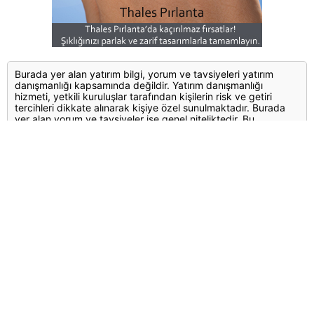
Burada yer alan yatırım bilgi, yorum ve tavsiyeleri yatırım
danışmanlığı kapsamında değildir. Yatırım danışmanlığı
hizmeti, yetkili kuruluşlar tarafından kişilerin risk ve getiri
tercihleri dikkate alınarak kişiye özel sunulmaktadır. Burada
yer alan yorum ve tavsiyeler ise genel niteliktedir. Bu
tavsiyeler mali durumunuz ile risk ve getiri tercihlerinize uygun
olmayabilir. Bu nedenle, sadece burada yer alan bilgilere
dayanılarak yatırım kararı verilmesi beklentilerinize uygun
sonuçlar doğurmayabilir.
Yorumlar