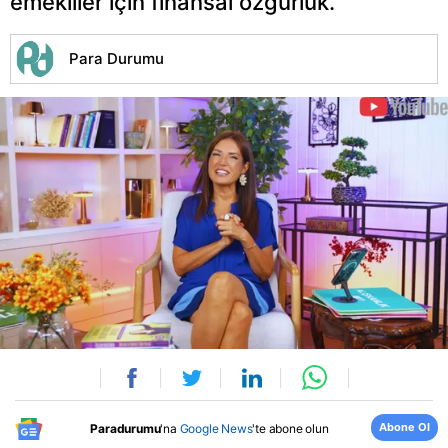
emekliler için finansal özgürlük.
Para Durumu
Abone Ol
Paradurumu
'na
Google News
'te abone olun