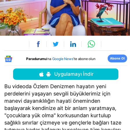
Abone Ol
Paradurumu
'na
Google News
'te abone olun
Uygulamayı İndir
Bu videoda Özlem Denizmen hayatın yeni
perdelerini yaşayan sevgili büyüklerimiz için
manevi dayanıklılığın hayati öneminden
başlayarak kendinize ait bir anlam yaratmaya,
"çocuklara yük olma" korkusundan kurtulup
sağlıklı sınırlar çizmeye ve gençlerle bağları taze
tutmaya kadar kafanızı kurcalayan tüm konuları