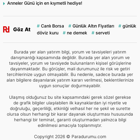
Anneler Günü için en kıymetli hediye!
Canlı Borsa
Günlük Altın Fiyatları
günlük
Göz At
döviz kuru
ne demek
serveti
Burada yer alan yatırım bilgi, yorum ve tavsiyeleri yatırım
danışmanlığı kapsamında değildir. Burada yer alan yorum ve
tavsiyeler, yorum ve tavsiyede bulunanların kişisel görüşlerine
dayanmaktadır. Bu görüşler, mali durumunuz ile risk ve getiri
tercihlerinize uygun olmayabilir. Bu nedenle, sadece burada yer
alan bilgilere dayanılarak yatırım kararı verilmesi, beklentilerinize
uygun sonuçlar doğurmayabilir.
Ulaşmış olduğunuz bu site kapsamındaki gerek sözel gerekse
de grafik bilgiler ulaşılabilen ilk kaynaklardan iyi niyetle ve
doğruluğu, geçerliliği, etkinliği velhasıl her ne şekil ve surette
olursa olsun herhangi bir karar dayanak oluşturması hususunda
herhangi bir teminat, garanti oluşturmadan yalnızca bilgi
edinilmesi amacıyla toplanmıştır.
Copyright 2026 © Paradurumu.com