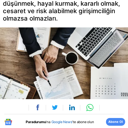
düşünmek, hayal kurmak, kararlı olmak,
cesaret ve risk alabilmek girişimciliğin
olmazsa olmazları.
Abone Ol
Paradurumu
'na
Google News
'te abone olun