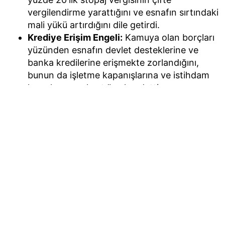
vergilendirme yarattığını ve esnafın sırtındaki
mali yükü artırdığını dile getirdi.
Krediye Erişim Engeli:
Kamuya olan borçları
yüzünden esnafın devlet desteklerine ve
banka kredilerine erişmekte zorlandığını,
bunun da işletme kapanışlarına ve istihdam
kayıplarına yol açtığını kaydetti.
Palandöken, sorunun kalıcı çözümü için faiz
hesaplamalarının yalnızca anapara üzerinden
yapıldığı makul bir ödeme planının şart olduğunu
belirtti.