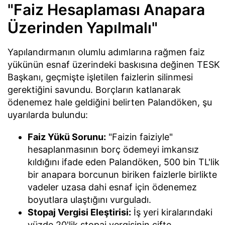
"Faiz Hesaplaması Anapara
Üzerinden Yapılmalı"
Yapılandırmanın olumlu adımlarına rağmen faiz
yükünün esnaf üzerindeki baskısına değinen TESK
Başkanı, geçmişte işletilen faizlerin silinmesi
gerektiğini savundu. Borçların katlanarak
ödenemez hale geldiğini belirten Palandöken, şu
uyarılarda bulundu:
Faiz Yükü Sorunu:
"Faizin faiziyle"
hesaplanmasının borç ödemeyi imkansız
kıldığını ifade eden Palandöken, 500 bin TL'lik
bir anapara borcunun biriken faizlerle birlikte
vadeler uzasa dahi esnaf için ödenemez
boyutlara ulaştığını vurguladı.
Stopaj Vergisi Eleştirisi:
İş yeri kiralarındaki
yüzde 20'lik stopaj vergisinin çifte