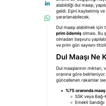
alabildiği dul maaşı, yapı
geldi. Eşini kaybetmiş ve 
yararlanabilecek.
Dul maaşı alabilmek için 
prim ödemiş
olması. Bu ş
olmadan başvuru yapılabi
ve prim gün sayısını titizl
Dul Maaşı Ne 
Dul maaşlarının miktarı, 
oranına göre belirleniyor.
güncellenen rakamlar ise
%75 oranında maaş
SSK veya Bağ-K
Emekli Sandığı: