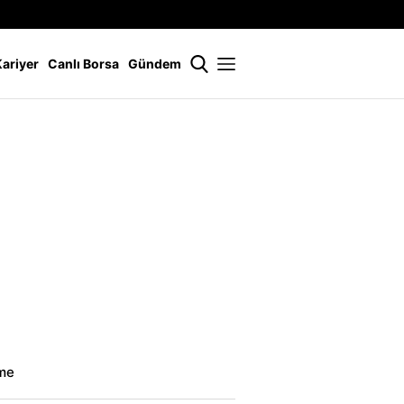
İstanbul
21 °
Kariyer
Canlı Borsa
Gündem
eme