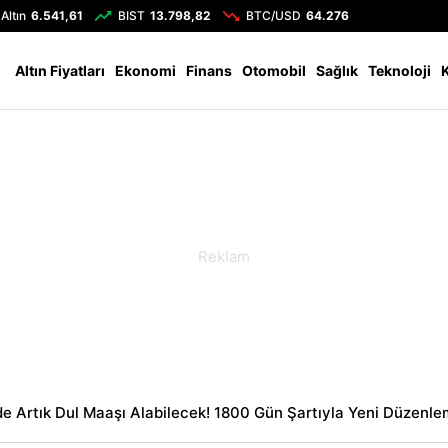
Altın
6.541,61
BIST
13.798,82
BTC/USD
64.276
Altın Fiyatları
Ekonomi
Finans
Otomobil
Sağlık
Teknoloji
de Artık Dul Maaşı Alabilecek! 1800 Gün Şartıyla Yeni Düzenl