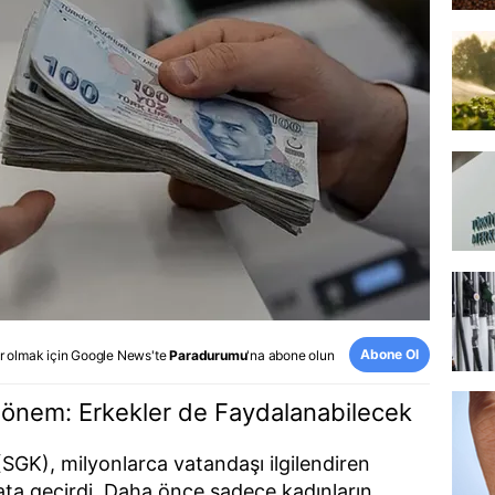
Abone Ol
r olmak için
Google News
'te
Paradurumu
'na abone olun
önem: Erkekler de Faydalanabilecek
SGK), milyonlarca vatandaşı ilgilendiren
yata geçirdi. Daha önce sadece kadınların