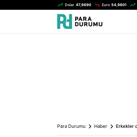
Dolar
47,6690
Euro
54,9801
Para Durumu
Haber
Erkekler 