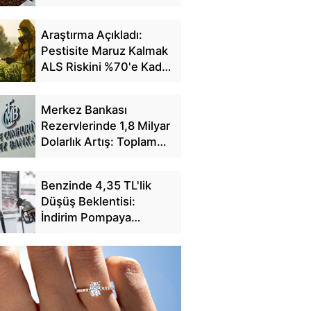
Fiyatlarını Açıkladı
Araştırma Açıkladı:
Pestisite Maruz Kalmak
ALS Riskini %70'e Kadar
Artırıyor
Merkez Bankası
Rezervlerinde 1,8 Milyar
Dolarlık Artış: Toplam
Rezerv 164,4 Milyar
Dolar Oldu
Benzinde 4,35 TL'lik
Düşüş Beklentisi:
İndirim Pompaya
Yansıyacak mı?