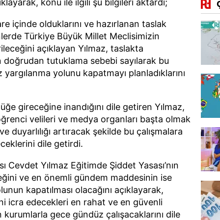
yarak, konu ile ilgili şu bilgileri aktardı;
şare içinde olduklarını ve hazırlanan taslak
erde Türkiye Büyük Millet Meclisimizin
eceğini açıklayan Yılmaz, taslakta
in doğrudan tutuklama sebebi sayılarak bu
suz yargılanma yolunu kapatmayı planladıklarını
ğe gireceğine inandığını dile getiren Yılmaz,
 öğrenci velileri ve medya organları başta olmak
 ve duyarlılığı artıracak şekilde bu çalışmalara
klerini dile getirdi.
ı Cevdet Yılmaz Eğitimde Şiddet Yasası’nın
ini ve en önemli gündem maddesinin ise
lunun kapatılması olacağını açıklayarak,
i icra edecekleri en rahat ve en güvenli
 kurumlarla gece gündüz çalışacaklarını dile