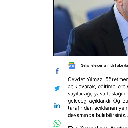
Gelişmelerden anında haberda
Cevdet Yılmaz, öğretmenl
açıklayarak, eğitimciler
sayılacağı, yasa taslağ
geleceği açıklandı. Öğret
tarafından açıklanan yeni y
devamında bulabilirsiniz..