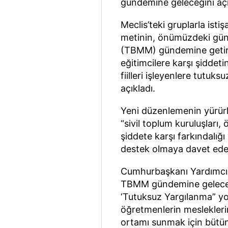
gündemine geleceğini açıkla
Meclis’teki gruplarla isti
metinin, önümüzdeki günl
(TBMM) gündemine getiril
eğitimcilere karşı şiddet
fiilleri işleyenlere tutuk
açıkladı.
Yeni düzenlemenin yürürlü
“sivil toplum kuruluşları,
şiddete karşı farkındalığı
destek olmaya davet edece
Cumhurbaşkanı Yardımcıs
TBMM gündemine geleceğ
‘Tutuksuz Yargılanma” yo
öğretmenlerin mesleklerin
ortamı sunmak için bütün