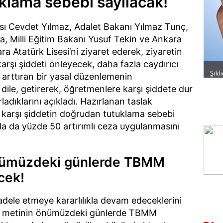
klama sebebi sayılacak!
ı Cevdet Yılmaz, Adalet Bakanı Yılmaz Tunç,
aya, Milli Eğitim Bakanı Yusuf Tekin ve Ankara
ara Atatürk Lisesi’ni ziyaret ederek, ziyaretin
rşı şiddeti önleyecek, daha fazla caydırıcı
 arttıran bir yasal düzenlemenin
ile, getirerek, öğretmenlere karşı şiddete dur
adıklarını açıkladı. Hazırlanan taslak
 karşı şiddetin doğrudan tutuklama sebebi
a da yüzde 50 artırımlı ceza uygulanmasını
önümüzdeki günlerde TBMM
cek!
adele etmeye kararlılıkla devam edeceklerini
lak metinin önümüzdeki günlerde TBMM