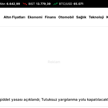
Altın
6.642,99
BIST
13.779,39
BTC/USD
65.071
Altın Fiyatları
Ekonomi
Finans
Otomobil
Sağlık
Teknoloji
şiddet yasası açıklandı; Tutuksuz yargılanma yolu kapatılacak