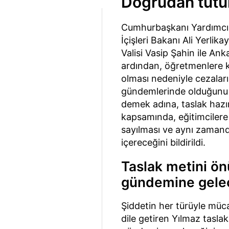
Doğrudan tutu
Cumhurbaşkanı Yardımcıs
İçişleri Bakanı Ali Yerlik
Valisi Vasip Şahin ile Ank
ardından, öğretmenlere ka
olması nedeniyle cezaları
gündemlerinde olduğunu d
demek adına, taslak hazırl
kapsamında, eğitimcilere
sayılması ve aynı zamand
içereceğini bildirildi.
Taslak metini 
gündemine gele
Şiddetin her türüyle müc
dile getiren Yılmaz tas