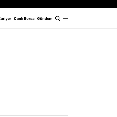
İstanbul
21 °
Kariyer
Canlı Borsa
Gündem
!