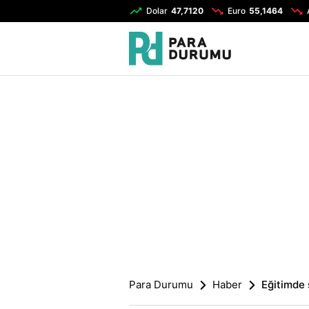
Dolar
47,7120
Euro
55,1464
Para Durumu
Haber
Eğitimde 