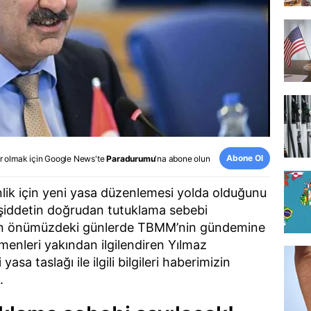
Abone Ol
r olmak için
Google News
'te
Paradurumu
'na abone olun
ik için yeni yasa düzenlemesi yolda olduğunu
e şiddetin doğrudan tutuklama sebebi
ının önümüzdeki günlerde TBMM’nin gündemine
menleri yakından ilgilendiren Yılmaz
asa taslağı ile ilgili bilgileri haberimizin
.