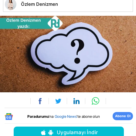
Özlem Denizmen
Abone Ol
Paradurumu
'na
Google News
'te abone olun
Uygulamayı İndir