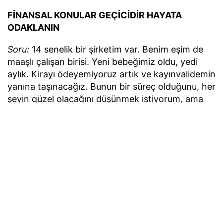
FİNANSAL KONULAR GEÇİCİDİR HAYATA
ODAKLANIN
Soru:
14 senelik bir şirketim var. Benim eşim de
maaşlı çalışan birisi. Yeni bebeğimiz oldu, yedi
aylık. Kirayı ödeyemiyoruz artık ve kayınvalidemin
yanına taşınacağız. Bunun bir süreç olduğunu, her
şeyin güzel olacağını düşünmek istiyorum, ama
sizin gibi bir bilene danışmak istedim. Lütfen bana
güzel bir şey söyleyin.
Zehra
Cevap:
Çok tebrik ederim, bebeğin hoş geldi. Bu
belki hayatın en güzel dönemlerinden biri.
Finansal konular geçicidir, hayata odaklanalım.
Annenin yanına taşınmak doğru karar. Zaman
koyun kendinize. Örneğin ‘bir sene burada
oturacağız’ deyin. Hem ne güzel, çocuğa da
bakar. Çok da mutlu olur. Sen de rahatlarsın. Sana