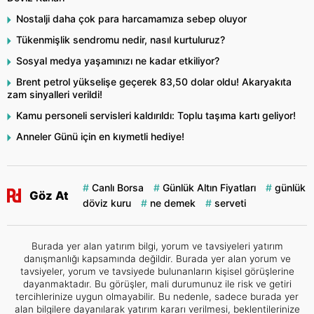
Nostalji daha çok para harcamamıza sebep oluyor
Tükenmişlik sendromu nedir, nasıl kurtuluruz?
Sosyal medya yaşamınızı ne kadar etkiliyor?
Brent petrol yükselişe geçerek 83,50 dolar oldu! Akaryakıta
zam sinyalleri verildi!
Kamu personeli servisleri kaldırıldı: Toplu taşıma kartı geliyor!
Anneler Günü için en kıymetli hediye!
Canlı Borsa
Günlük Altın Fiyatları
günlük
Göz At
döviz kuru
ne demek
serveti
Burada yer alan yatırım bilgi, yorum ve tavsiyeleri yatırım
danışmanlığı kapsamında değildir. Burada yer alan yorum ve
tavsiyeler, yorum ve tavsiyede bulunanların kişisel görüşlerine
dayanmaktadır. Bu görüşler, mali durumunuz ile risk ve getiri
tercihlerinize uygun olmayabilir. Bu nedenle, sadece burada yer
alan bilgilere dayanılarak yatırım kararı verilmesi, beklentilerinize