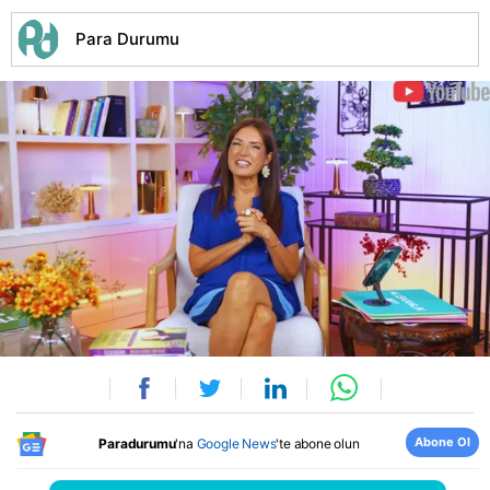
Para Durumu
Abone Ol
Paradurumu
'na
Google News
'te abone olun