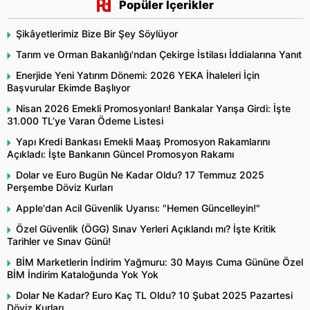
Popüler İçerikler
Şikâyetlerimiz Bize Bir Şey Söylüyor
Tarım ve Orman Bakanlığı'ndan Çekirge İstilası İddialarına Yanıt
Enerjide Yeni Yatırım Dönemi: 2026 YEKA İhaleleri İçin
Başvurular Ekimde Başlıyor
Nisan 2026 Emekli Promosyonları! Bankalar Yarışa Girdi: İşte
31.000 TL’ye Varan Ödeme Listesi
Yapı Kredi Bankası Emekli Maaş Promosyon Rakamlarını
Açıkladı: İşte Bankanın Güncel Promosyon Rakamı
Dolar ve Euro Bugün Ne Kadar Oldu? 17 Temmuz 2025
Perşembe Döviz Kurları
Apple'dan Acil Güvenlik Uyarısı: "Hemen Güncelleyin!"
Özel Güvenlik (ÖGG) Sınav Yerleri Açıklandı mı? İşte Kritik
Tarihler ve Sınav Günü!
BİM Marketlerin İndirim Yağmuru: 30 Mayıs Cuma Gününe Özel
BİM İndirim Kataloğunda Yok Yok
Dolar Ne Kadar? Euro Kaç TL Oldu? 10 Şubat 2025 Pazartesi
Döviz Kurları