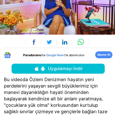
Abone Ol
Paradurumu
'na
Google News
'te abone olun
Uygulamayı İndir
Bu videoda Özlem Denizmen hayatın yeni
perdelerini yaşayan sevgili büyüklerimiz için
manevi dayanıklılığın hayati öneminden
başlayarak kendinize ait bir anlam yaratmaya,
"çocuklara yük olma" korkusundan kurtulup
sağlıklı sınırlar çizmeye ve gençlerle bağları taze