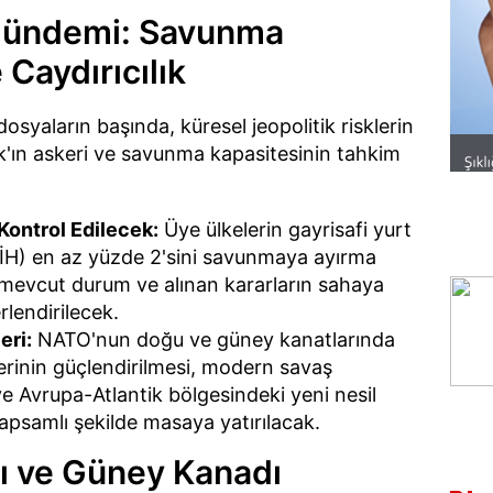
Gündemi: Savunma
 Caydırıcılık
osyaların başında, küresel jeopolitik risklerin
ak'ın askeri ve savunma kapasitesinin tahkim
Kontrol Edilecek:
Üye ülkelerin gayrisafi yurt
SYİH) en az yüzde 2'sini savunmaya ayırma
n mevcut durum ve alınan kararların sahaya
lendirilecek.
eri:
NATO'nun doğu ve güney kanatlarında
tlerinin güçlendirilmesi, modern savaş
e Avrupa-Atlantik bölgesindeki yeni nesil
kapsamlı şekilde masaya yatırılacak.
ı ve Güney Kanadı