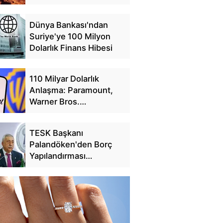
Dünya Bankası'ndan
Suriye'ye 100 Milyon
Dolarlık Finans Hibesi
110 Milyar Dolarlık
Anlaşma: Paramount,
Warner Bros.
Discovery'yi Satın Alıyor
TESK Başkanı
Palandöken'den Borç
Yapılandırması
Açıklaması: 25 Günde
228 Bin Başvuru