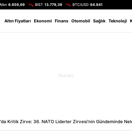
Altın
6.659,69
BIST
13.779,39
BTC/USD
64.841
Altın Fiyatları
Ekonomi
Finans
Otomobil
Sağlık
Teknoloji
da Kritik Zirve: 36. NATO Liderler Zirvesi'nin Gündeminde Nel