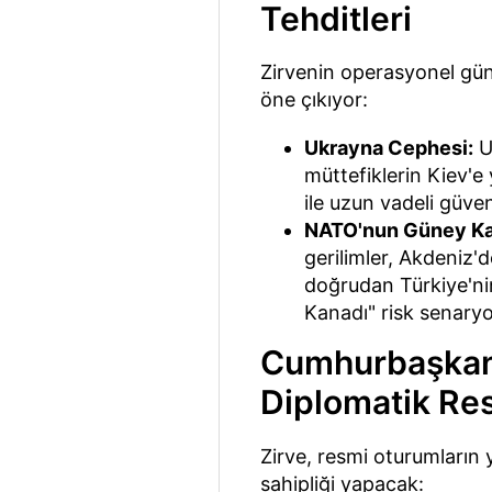
Tehditleri
Zirvenin operasyonel gün
öne çıkıyor:
Ukrayna Cephesi:
U
müttefiklerin Kiev'e
ile uzun vadeli güven
NATO'nun Güney Ka
gerilimler, Akdeniz'd
doğrudan Türkiye'nin
Kanadı" risk senaryol
Cumhurbaşkanlı
Diplomatik Re
Zirve, resmi oturumların y
sahipliği yapacak: