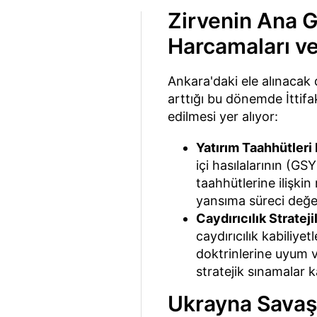
Zirvenin Ana 
Harcamaları ve
Ankara'daki ele alınacak d
arttığı bu dönemde İttif
edilmesi yer alıyor:
Yatırım Taahhütleri 
içi hasılalarının (G
taahhütlerine ilişki
yansıma süreci değer
Caydırıcılık Stratejil
caydırıcılık kabiliye
doktrinlerine uyum v
stratejik sınamalar 
Ukrayna Savaş