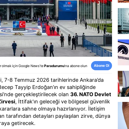
Abone Ol
r olmak için
Google News
'te
Paradurumu
'na abone olun
bi, 7-8 Temmuz 2026 tarihlerinde Ankara’da
ecep Tayyip Erdoğan’ın ev sahipliğinde
i’nde gerçekleştirilecek olan
36. NATO Devlet
irvesi
, İttifak'ın geleceği ve bölgesel güvenlik
kararlara sahne olmaya hazırlanıyor. İletişim
n tarafından detayları paylaşılan zirve, dünya
araya getirecek.