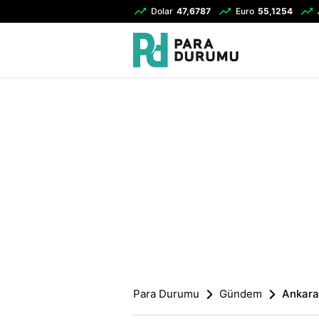
Dolar
47,6787
Euro
55,1254
Para Durumu
Gündem
Ankara'