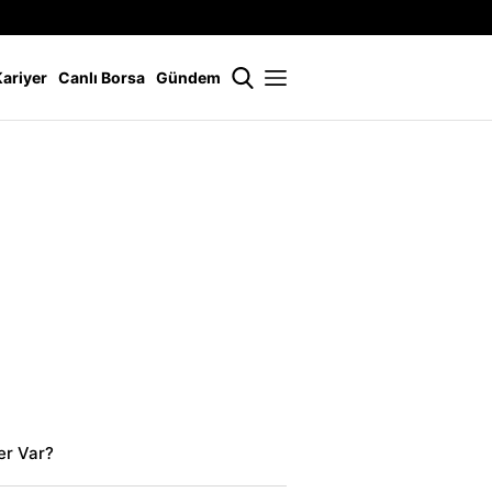
İstanbul
21 °
Kariyer
Canlı Borsa
Gündem
er Var?