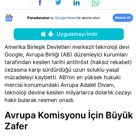
Abone Ol
Paradurumu
'na
Google News
'te abone olun
Uygulamayı İndir
Amerika Birleşik Devletleri merkezli teknoloji devi
Google, Avrupa Birliği (AB) düzenleyici kurumları
tarafından kesilen tarihi antitröst (haksız rekabet)
cezasına karşı sürdürdüğü uzun soluklu yasal
mücadeleyi kaybetti. AB’nin en yüksek hukuki
mercisi konumundaki Avrupa Adalet Divanı,
teknoloji devine kesilen milyarlarca dolarlık cezayı
haklı bularak resmen onadı.
Avrupa Komisyonu İçin Büyük
Zafer