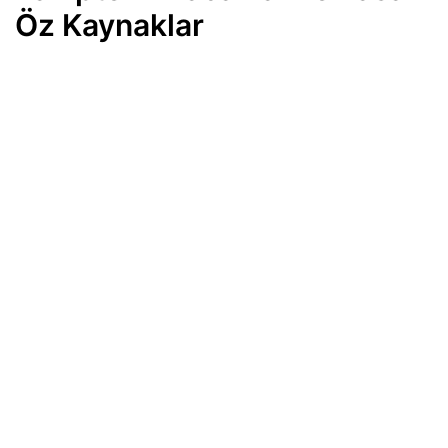
Öz Kaynaklar
Bankacılık sektörünün takipteki alacakları 31
Temmuz haftasında 8 milyar 466 milyon lira
artarak
818 milyar 532 milyon liraya
tırmandı. Bu
alacakların 612 milyar 726 milyon liralık kısmına
özel karşılık ayrıldı. Aynı dönemde bankacılık
sisteminin yasal öz kaynakları ise 14 milyar 119
milyon lira artış kaydeterek
5 trilyon 926 milyar
671 milyon liraya
ulaştı.