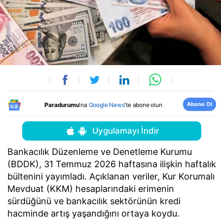
Abone Ol
Paradurumu
'na
Google News
'te abone olun
Uygulamayı İndir
Bankacılık Düzenleme ve Denetleme Kurumu
(BDDK), 31 Temmuz 2026 haftasına ilişkin haftalık
bültenini yayımladı. Açıklanan veriler, Kur Korumalı
Mevduat (KKM) hesaplarındaki erimenin
sürdüğünü ve bankacılık sektörünün kredi
hacminde artış yaşandığını ortaya koydu.