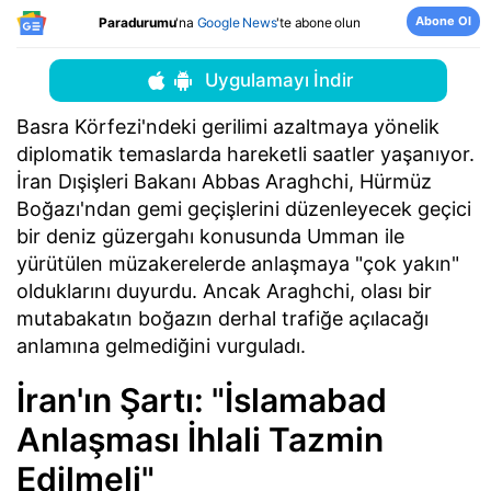
Abone Ol
Paradurumu
'na
Google News
'te abone olun
Uygulamayı İndir
Basra Körfezi'ndeki gerilimi azaltmaya yönelik
diplomatik temaslarda hareketli saatler yaşanıyor.
İran Dışişleri Bakanı Abbas Araghchi, Hürmüz
Boğazı'ndan gemi geçişlerini düzenleyecek geçici
bir deniz güzergahı konusunda Umman ile
yürütülen müzakerelerde anlaşmaya "çok yakın"
olduklarını duyurdu. Ancak Araghchi, olası bir
mutabakatın boğazın derhal trafiğe açılacağı
anlamına gelmediğini vurguladı.
İran'ın Şartı: "İslamabad
Anlaşması İhlali Tazmin
Edilmeli"