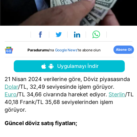
Abone Ol
Paradurumu
'na
Google News
'te abone olun
Uygulamayı İndir
21 Nisan 2024 verilerine göre, Döviz piyasasında
Dolar
/TL, 32,49 seviyesinde işlem görüyor.
Euro
/TL 34,66 civarında hareket ediyor.
Sterlin
/TL
40,18 Frank/TL 35,68 seviyelerinden işlem
görüyor.
Güncel döviz satış fiyatları;