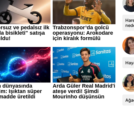
Hare
ned
Haya
Ağa