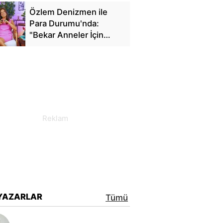
Özlem Denizmen ile
Para Durumu'nda:
"Bekar Anneler İçin
Finansal Özgürlük"
YAZARLAR
Tümü