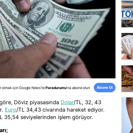
Abone Ol
r olmak için
Google News
'te
Paradurumu
'na abone olun
 göre, Döviz piyasasında
Dolar
/TL, 32, 43
r.
Euro
/TL 34,43 civarında hareket ediyor.
 35,54 seviyelerinden işlem görüyor.
arı;