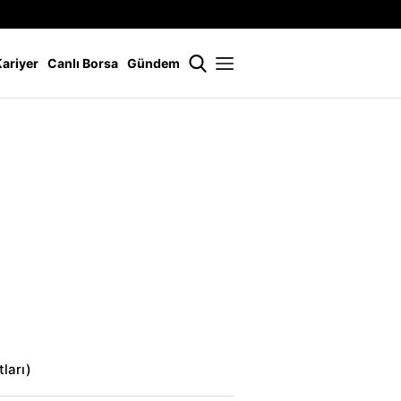
İstanbul
21 °
Kariyer
Canlı Borsa
Gündem
ları)