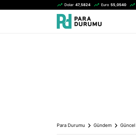
Dolar
47,5824
Euro
55,0540
Para Durumu
Gündem
Güncel