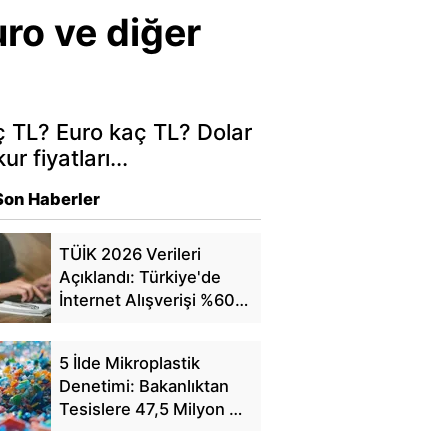
ro ve diğer
ç TL? Euro kaç TL? Dolar
 fiyatları...
Son Haberler
TÜİK 2026 Verileri
Açıklandı: Türkiye'de
İnternet Alışverişi %60'a
Ulaştı
5 İlde Mikroplastik
Denetimi: Bakanlıktan
Tesislere 47,5 Milyon TL
Ceza