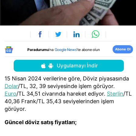
Abone Ol
Paradurumu
'na
Google News
'te abone olun
Uygulamayı İndir
15 Nisan 2024 verilerine göre, Döviz piyasasında
Dolar
/TL, 32, 39 seviyesinde işlem görüyor.
Euro
/TL 34,51 civarında hareket ediyor.
Sterlin
/TL
40,36 Frank/TL 35,43 seviyelerinden işlem
görüyor.
Güncel döviz satış fiyatları;