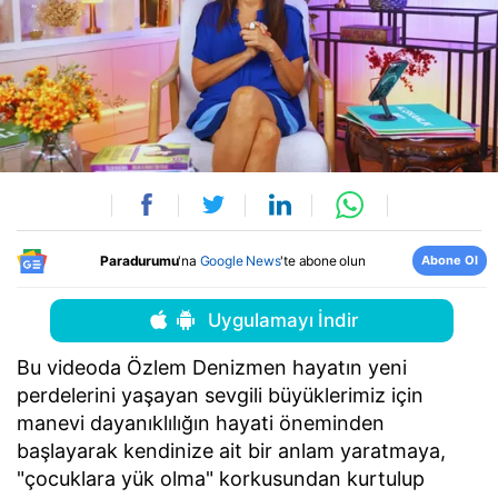
Abone Ol
Paradurumu
'na
Google News
'te abone olun
Uygulamayı İndir
Bu videoda Özlem Denizmen hayatın yeni
perdelerini yaşayan sevgili büyüklerimiz için
manevi dayanıklılığın hayati öneminden
başlayarak kendinize ait bir anlam yaratmaya,
"çocuklara yük olma" korkusundan kurtulup