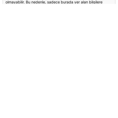
olmayabilir. Bu nedenle, sadece burada yer alan bilgilere
dayanılarak yatırım kararı verilmesi beklentilerinize uygun
sonuçlar doğurmayabilir.
Yorumlar
Kalan Karakter
800