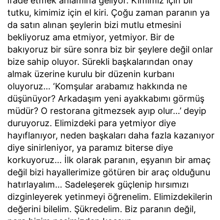
ifade etmek anlamına geliyor. Kimimiz için bir
tutku, kimimiz için el kiri. Çoğu zaman paranın ya
da satın alınan şeylerin bizi mutlu etmesini
bekliyoruz ama etmiyor, yetmiyor. Bir de
bakıyoruz bir süre sonra biz bir şeylere değil onlar
bize sahip oluyor. Sürekli başkalarından onay
almak üzerine kurulu bir düzenin kurbanı
oluyoruz… ‘Komşular arabamız hakkında ne
düşünüyor? Arkadaşım yeni ayakkabımı görmüş
müdür? O restorana gitmezsek ayıp olur…’ deyip
duruyoruz. Elimizdeki para yetmiyor diye
hayıflanıyor, neden başkaları daha fazla kazanıyor
diye sinirleniyor, ya paramız biterse diye
korkuyoruz… İlk olarak paranın, eşyanın bir amaç
değil bizi hayallerimize götüren bir araç olduğunu
hatırlayalım… Sadeleşerek güçlenip hırsımızı
dizginleyerek yetinmeyi öğrenelim. Elimizdekilerin
değerini bilelim. Şükredelim. Biz paranın değil,