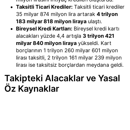
Taksitli Ticari Krediler:
Taksitli ticari krediler
35 milyar 874 milyon lira artarak
4 trilyon
183 milyar 818 milyon liraya
ulaştı.
Bireysel Kredi Kartları:
Bireysel kredi kartı
alacakları yüzde 4,4 artışla
3 trilyon 421
milyar 840 milyon liraya
yükseldi. Kart
borçlarının 1 trilyon 260 milyar 601 milyon
lirası taksitli, 2 trilyon 161 milyar 239 milyon
lirası ise taksitsiz borçlardan meydana geldi.
Takipteki Alacaklar ve Yasal
Öz Kaynaklar
Bankacılık sektörünün takipteki alacakları 31
Temmuz haftasında 8 milyar 466 milyon lira
artarak
818 milyar 532 milyon liraya
tırmandı. Bu
alacakların 612 milyar 726 milyon liralık kısmına