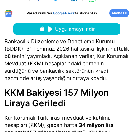
Abone Ol
Paradurumu
'na
Google News
'te abone olun
Uygulamayı İndir
Bankacılık Düzenleme ve Denetleme Kurumu
(BDDK), 31 Temmuz 2026 haftasına ilişkin haftalık
bültenini yayımladı. Açıklanan veriler, Kur Korumalı
Mevduat (KKM) hesaplarındaki erimenin
sürdüğünü ve bankacılık sektörünün kredi
hacminde artış yaşandığını ortaya koydu.
KKM Bakiyesi 157 Milyon
Liraya Geriledi
Kur korumalı Türk lirası mevduat ve katılma
hesapları (KKM), geçen hafta
34 milyon lira