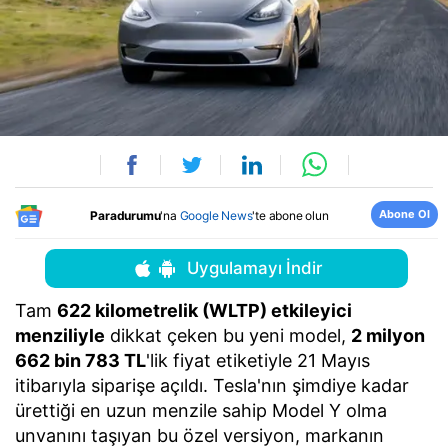
Abone Ol
Paradurumu
'na
Google News
'te abone olun
Uygulamayı İndir
Tam
622 kilometrelik (WLTP) etkileyici
menziliyle
dikkat çeken bu yeni model,
2 milyon
662 bin 783 TL
'lik fiyat etiketiyle 21 Mayıs
itibarıyla siparişe açıldı. Tesla'nın şimdiye kadar
ürettiği en uzun menzile sahip Model Y olma
unvanını taşıyan bu özel versiyon, markanın