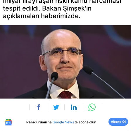
milyar lirayı aşan riskli kamu harcaması
tespit edildi. Bakan Şimşek'in
açıklamaları haberimizde.
Abone Ol
Paradurumu
'na
Google News
'te abone olun