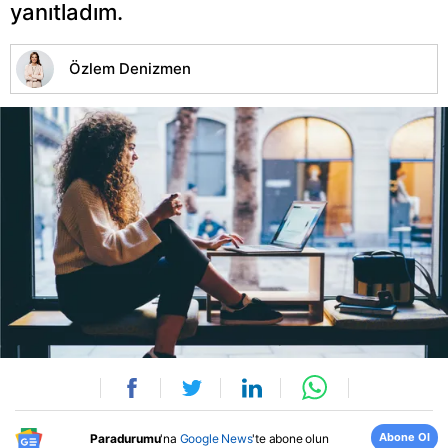
yanıtladım.
Özlem Denizmen
Abone Ol
Paradurumu
'na
Google News
'te abone olun