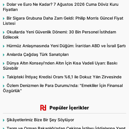
Dolar ve Euro Ne Kadar? 7 Ağustos 2026 Cuma Döviz Kuru
Fiyatları
Bir Sigara Grubuna Daha Zam Geldi: Philip Morris Güncel Fiyat
Listesi
Okullarda Yeni Güvenlik Dönemi: 30 Bin Personel İstihdam
Edilecek
Hürmüz Anlaşmasında Yeni Düğüm: İran’dan ABD ve İsrail Şartı
Anılarda Çağdaş Türk Sanatçıları
Dünya Altın Konseyi'nden Altın İçin Kısa Vadeli Uyarı: Baskı
Sürebilir
Takipteki İhtiyaç Kredisi Oranı %6,1 ile Dokuz Yılın Zirvesinde
Özlem Denizmen ile Para Durumu'nda: "Emekliler İçin Finansal
Özgürlük"
Popüler İçerikler
Şikâyetlerimiz Bize Bir Şey Söylüyor
Tarım ve Orman Bakanlığı'ndan Çekirge İstilası İddialarına Yanıt