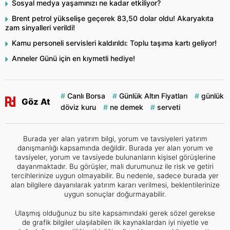
Sosyal medya yaşamınızı ne kadar etkiliyor?
Brent petrol yükselişe geçerek 83,50 dolar oldu! Akaryakıta
zam sinyalleri verildi!
Kamu personeli servisleri kaldırıldı: Toplu taşıma kartı geliyor!
Anneler Günü için en kıymetli hediye!
Canlı Borsa
Günlük Altın Fiyatları
günlük
Göz At
döviz kuru
ne demek
serveti
Burada yer alan yatırım bilgi, yorum ve tavsiyeleri yatırım
danışmanlığı kapsamında değildir. Burada yer alan yorum ve
tavsiyeler, yorum ve tavsiyede bulunanların kişisel görüşlerine
dayanmaktadır. Bu görüşler, mali durumunuz ile risk ve getiri
tercihlerinize uygun olmayabilir. Bu nedenle, sadece burada yer
alan bilgilere dayanılarak yatırım kararı verilmesi, beklentilerinize
uygun sonuçlar doğurmayabilir.
Ulaşmış olduğunuz bu site kapsamındaki gerek sözel gerekse
de grafik bilgiler ulaşılabilen ilk kaynaklardan iyi niyetle ve