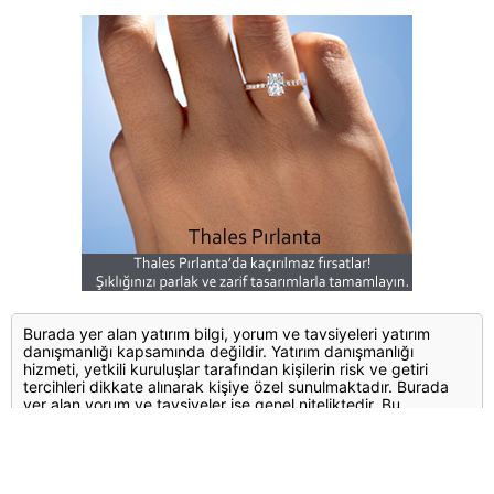
Burada yer alan yatırım bilgi, yorum ve tavsiyeleri yatırım
danışmanlığı kapsamında değildir. Yatırım danışmanlığı
hizmeti, yetkili kuruluşlar tarafından kişilerin risk ve getiri
tercihleri dikkate alınarak kişiye özel sunulmaktadır. Burada
yer alan yorum ve tavsiyeler ise genel niteliktedir. Bu
tavsiyeler mali durumunuz ile risk ve getiri tercihlerinize uygun
olmayabilir. Bu nedenle, sadece burada yer alan bilgilere
dayanılarak yatırım kararı verilmesi beklentilerinize uygun
sonuçlar doğurmayabilir.