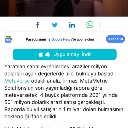
Abone Ol
Paradurumu
'na
Google News
'te abone olun
Uygulamayı İndir
Yaratılan sanal evrenlerdeki araziler milyon
dolarları aşan değerlerde alıcı bulmaya başladı.
Metaverse
odaklı analiz firması MetaMetric
Solutions'un son yayımladığı rapora göre
metaverseteki 4 büyük platformda 2021 yılında
501 milyon dolarlık arazi satışı gerçekleşti.
Raporda bu yıl satışların 1 milyar doları bulmasının
beklendiği ifade edildi.