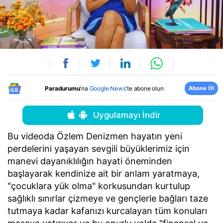
Abone Ol
Paradurumu
'na
Google News
'te abone olun
Uygulamayı İndir
Bu videoda Özlem Denizmen hayatın yeni
perdelerini yaşayan sevgili büyüklerimiz için
manevi dayanıklılığın hayati öneminden
başlayarak kendinize ait bir anlam yaratmaya,
"çocuklara yük olma" korkusundan kurtulup
sağlıklı sınırlar çizmeye ve gençlerle bağları taze
tutmaya kadar kafanızı kurcalayan tüm konuları