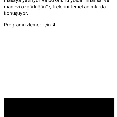
masaya yatırıyor ve bu onurlu yolda "finansal ve
manevi özgürlüğün" şifrelerini temel adımlarda
konuşuyor.
Programı izlemek için ⬇︎