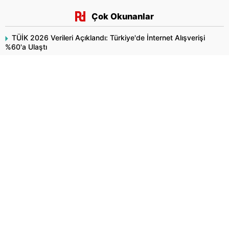
Çok Okunanlar
TÜİK 2026 Verileri Açıklandı: Türkiye'de İnternet Alışverişi
%60'a Ulaştı
Araştırma Açıkladı: Pestisite Maruz Kalmak ALS Riskini %70'e
Kadar Artırıyor
Fındık Alım Fiyatları Belli Oldu: TMO 2026 Kabuklu Fındık
Fiyatlarını Açıkladı
Özlem Denizmen ile Para Durumu'nda: "Bekar Anneler İçin
Finansal Özgürlük"
Altın İki Haftanın Zirvesinde: İşte 5 Ağustos 2026 Güncel Fiyat
Tablosu
KKM Bakiyesinde Sona Doğru: Tutarlar 157 Milyon Liraya
Geriledi
Benzinde 4,35 TL'lik Düşüş Beklentisi: İndirim Pompaya
Yansıyacak mı?
Dolar ve Euro Bugün Ne Kadar Oldu? 6 Ağustos 2026
Perşembe Döviz Kurları