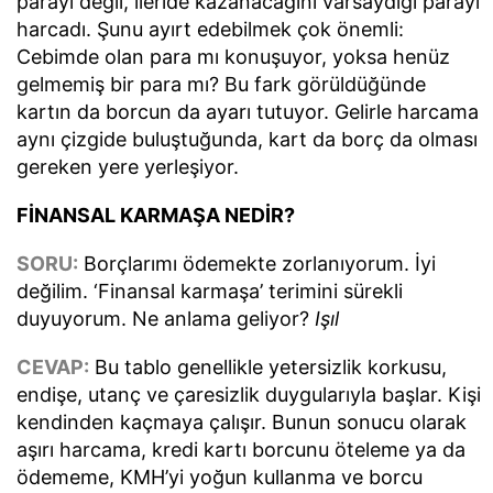
parayı değil, ileride kazanacağını varsaydığı parayı
harcadı. Şunu ayırt edebilmek çok önemli:
Cebimde olan para mı konuşuyor, yoksa henüz
gelmemiş bir para mı? Bu fark görüldüğünde
kartın da borcun da ayarı tutuyor. Gelirle harcama
aynı çizgide buluştuğunda, kart da borç da olması
gereken yere yerleşiyor.
FİNANSAL KARMAŞA NEDİR?
SORU:
Borçlarımı ödemekte zorlanıyorum. İyi
değilim. ‘Finansal karmaşa’ terimini sürekli
duyuyorum. Ne anlama geliyor?
Işıl
CEVAP:
Bu tablo genellikle yetersizlik korkusu,
endişe, utanç ve çaresizlik duygularıyla başlar. Kişi
kendinden kaçmaya çalışır. Bunun sonucu olarak
aşırı harcama, kredi kartı borcunu öteleme ya da
ödememe, KMH’yi yoğun kullanma ve borcu