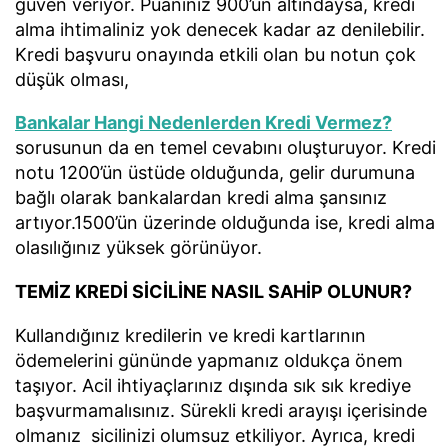
güven veriyor. Puanınız 900’ün altındaysa, kredi
alma ihtimaliniz yok denecek kadar az denilebilir.
Kredi başvuru onayında etkili olan bu notun çok
düşük olması,
Bankalar Hangi Nedenlerden Kredi Vermez?
sorusunun da en temel cevabını oluşturuyor. Kredi
notu 1200’ün üstüde olduğunda, gelir durumuna
bağlı olarak bankalardan kredi alma şansınız
artıyor.1500’ün üzerinde olduğunda ise, kredi alma
olasılığınız yüksek görünüyor.
TEMİZ KREDİ SİCİLİNE NASIL SAHİP OLUNUR?
Kullandığınız kredilerin ve kredi kartlarının
ödemelerini gününde yapmanız oldukça önem
taşıyor. Acil ihtiyaçlarınız dışında sık sık krediye
başvurmamalısınız. Sürekli kredi arayışı içerisinde
olmanız sicilinizi olumsuz etkiliyor. Ayrıca, kredi