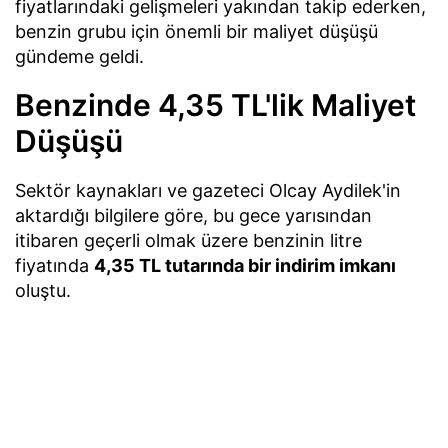
fiyatlarındaki gelişmeleri yakından takip ederken,
benzin grubu için önemli bir maliyet düşüşü
gündeme geldi.
Benzinde 4,35 TL'lik Maliyet
Düşüşü
Sektör kaynakları ve gazeteci Olcay Aydilek'in
aktardığı bilgilere göre, bu gece yarısından
itibaren geçerli olmak üzere benzinin litre
fiyatında
4,35 TL tutarında bir indirim imkanı
oluştu.