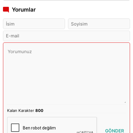
Yorumlar
Kalan Karakter
800
GÖNDER