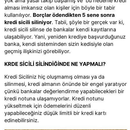
yok ama yasal takip başlamış ve bu nedenle kredi
alması imkansız olan kişiler için böyle bir tabir
kullanılıyor.
Borçlar ödendikten 5 sene sonra
kredi sicili siliniyor
. Tabii, şöyle bir gerçek var ki,
kredi sicili silinse de bankalar kendi kayıtlarına
ulaşabiliyor. Yani, yeniden krediye başvurduğunuz
banka, kendi sisteminden sizin kedisiyle olan
geçmiş ilişkinizi görebiliyor.
KRDE SİCİLİ SİLİNDİĞİNDE NE YAPMALI?
Kredi Siciliniz hiç oluşmamış olması ya da
silinmesi, kredi almanın önünde bir engel yaratıyor
çünkü bankalar değerlendirme yapabilecekleri bir
kredi notuna ulaşamıyorlar. Kredi notunu
yükseltmek için ödemelerini düzenli
yapabileceğiniz düşük limitli bir kredi kartı
edinebilirsiniz.