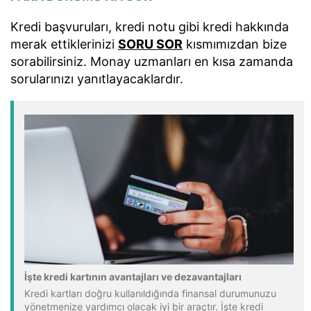
Kredi başvuruları, kredi notu gibi kredi hakkında
merak ettiklerinizi
SORU
SOR
kısmımızdan bize
sorabilirsiniz. Monay uzmanları en kısa zamanda
sorularınızı yanıtlayacaklardır.
İşte kredi kartının avantajları ve dezavantajları
Kredi kartları doğru kullanıldığında finansal durumunuzu
yönetmenize yardımcı olacak iyi bir araçtır. İşte kredi