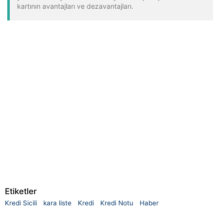
kartının avantajları ve dezavantajları.
Etiketler
Kredi Sicili
kara liste
Kredi
Kredi Notu
Haber