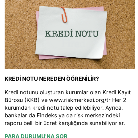
KREDİ NOTU NEREDEN ÖĞRENİLİR?
Kredi notunu oluşturan kurumlar olan Kredi Kayıt
Bürosu (KKB) ve www.riskmerkezi.org/tr Her 2
kurumdan kredi notu talep edilebiliyor. Ayrıca,
bankalar da Findeks ya da risk merkezindeki
raporu belli bir ücret karşılığında sunabiliyorlar.
PARA DURUMU'NA SOR